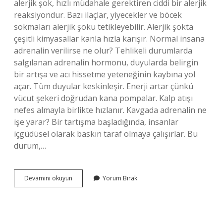
alerjik şok, hızlı müdahale gerektiren ciddi bir alerjik
reaksiyondur. Bazı ilaçlar, yiyecekler ve böcek
sokmaları alerjik şoku tetikleyebilir. Alerjik şokta
çeşitli kimyasallar kanla hızla karışır. Normal insana
adrenalin verilirse ne olur? Tehlikeli durumlarda
salgılanan adrenalin hormonu, duyularda belirgin
bir artışa ve acı hissetme yeteneğinin kaybına yol
açar. Tüm duyular keskinleşir. Enerji artar çünkü
vücut şekeri doğrudan kana pompalar. Kalp atışı
nefes almayla birlikte hızlanır. Kavgada adrenalin ne
işe yarar? Bir tartışma başladığında, insanlar
içgüdüsel olarak baskın taraf olmaya çalışırlar. Bu
durum,…
Adrenalin
Devamını okuyun
Yorum Bırak
Hangi
Durumlarda
Vurulur