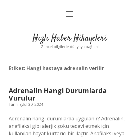
menüyü
Anasayfa
aç
Gizlilik Politikası
Hızlı Haber Hikayeleri
Yasal Uyarı
Güncel bilgilerle dünyaya bağlan!
Hakkımızda
Etiket:
Hangi hastaya adrenalin verilir
Adrenalin Hangi Durumlarda
Vurulur
Tarih: Eylül 30, 2024
Adrenalin hangi durumlarda uygulanır? Adrenalin,
anafilaksi gibi alerjik şoku tedavi etmek için
kullanılan hayat kurtarıcı bir ilaçtır. Anafilaksi veya