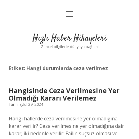
menüyü
Anasayfa
aç
Gizlilik Politikası
Hızlı Haber Hikayeleri
Yasal Uyarı
Güncel bilgilerle dünyaya bağlan!
Hakkımızda
Etiket:
Hangi durumlarda ceza verilmez
Hangisinde Ceza Verilmesine Yer
Olmadığı Kararı Verilemez
Tarih: Eylül 29, 2024
Hangi hallerde ceza verilmesine yer olmadığına
karar verilir? Ceza verilmesine yer olmadığına dair
karar; iki nedenle verilir: Failin suçsuz olması ve