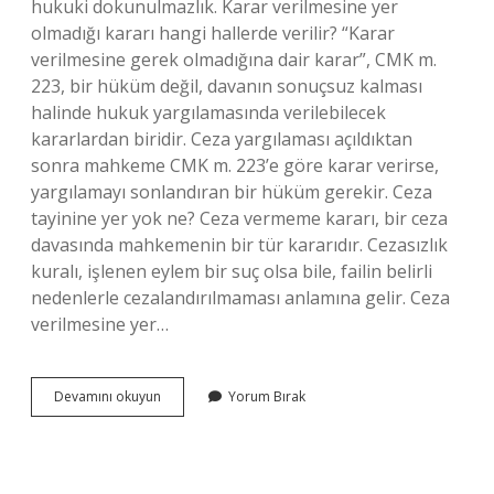
hukuki dokunulmazlık. Karar verilmesine yer
olmadığı kararı hangi hallerde verilir? “Karar
verilmesine gerek olmadığına dair karar”, CMK m.
223, bir hüküm değil, davanın sonuçsuz kalması
halinde hukuk yargılamasında verilebilecek
kararlardan biridir. Ceza yargılaması açıldıktan
sonra mahkeme CMK m. 223’e göre karar verirse,
yargılamayı sonlandıran bir hüküm gerekir. Ceza
tayinine yer yok ne? Ceza vermeme kararı, bir ceza
davasında mahkemenin bir tür kararıdır. Cezasızlık
kuralı, işlenen eylem bir suç olsa bile, failin belirli
nedenlerle cezalandırılmaması anlamına gelir. Ceza
verilmesine yer…
Hangisinde
Devamını okuyun
Yorum Bırak
Ceza
Verilmesine
Yer
Olmadığı