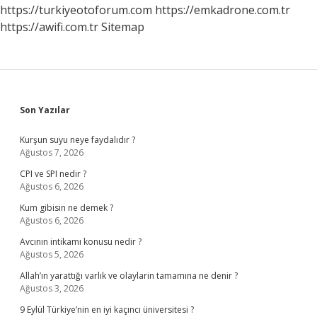
Kararı
https://turkiyeotoforum.com
https://emkadrone.com.tr
Verilemez
https://awifi.com.tr
Sitemap
Sidebar
Son Yazılar
Kurşun suyu neye faydalıdır ?
Ağustos 7, 2026
CPI ve SPI nedir ?
Ağustos 6, 2026
Kum gibisin ne demek ?
Ağustos 6, 2026
Avcının intikamı konusu nedir ?
Ağustos 5, 2026
Allah’ın yarattığı varlık ve olaylarin tamamına ne denir ?
Ağustos 3, 2026
9 Eylül Türkiye’nin en iyi kaçıncı üniversitesi ?