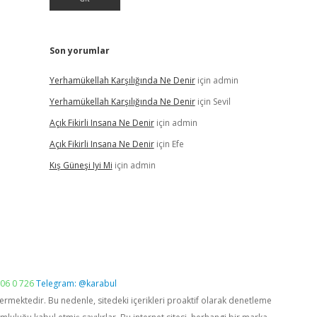
Son yorumlar
Yerhamükellah Karşılığında Ne Denir
için
admin
Yerhamükellah Karşılığında Ne Denir
için
Sevil
Açık Fikirli Insana Ne Denir
için
admin
Açık Fikirli Insana Ne Denir
için
Efe
Kış Güneşi Iyi Mi
için
admin
06 0 726
Telegram: @karabul
vermektedir. Bu nedenle, sitedeki içerikleri proaktif olarak denetleme