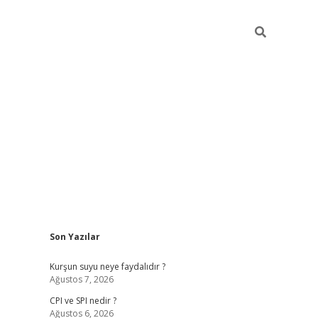
Sidebar
Son Yazılar
ilbet giriş
Kurşun suyu neye faydalıdır ?
Ağustos 7, 2026
CPI ve SPI nedir ?
Ağustos 6, 2026