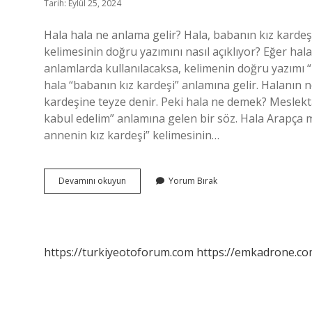
Tarih: Eylül 25, 2024
Hala hala ne anlama gelir? Hala, babanın kız karde
kelimesinin doğru yazımını nasıl açıklıyor? Eğer ha
anlamlarda kullanılacaksa, kelimenin doğru yazımı “
hala “babanın kız kardeşi” anlamına gelir. Halanın 
kardeşine teyze denir. Peki hala ne demek? Meslekta
kabul edelim” anlamına gelen bir söz. Hala Arapça mı? still
annenin kız kardeşi” kelimesinin…
Hala
Devamını okuyun
Yorum Bırak
Hala
Ne
Demek
https://turkiyeotoforum.com
https://emkadrone.co