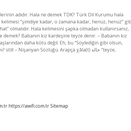
şlerinin adıdır. Hala ne demek TDK? Türk Dil Kurumu hala
la kelimesi “şimdiye kadar, o zamana kadar, henüz, henüz” gib
hat” olmalıdır. Hala kelimesini şapka olmadan kullanırsanız,
ne demek? Babanın kız kardeşine teyze denir. – Babanın kız
şlarından daha kötü değil. Eh, bu “Söylediğin gibi olsun,
 – Nişanyan Sözlüğü. Arapça χāla(t) خالة “teyze,
m.tr
https://awifi.com.tr
Sitemap