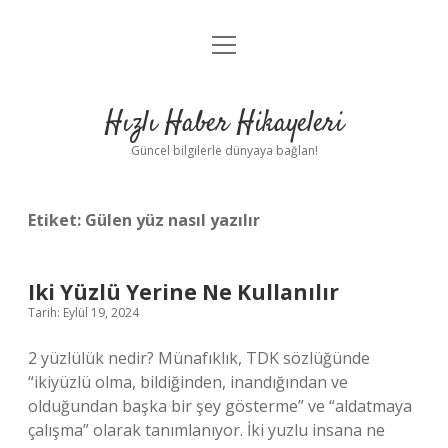
menüyü
Anasayfa
aç
Gizlilik Politikası
Hızlı Haber Hikayeleri
Yasal Uyarı
Güncel bilgilerle dünyaya bağlan!
Hakkımızda
Etiket:
Gülen yüz nasıl yazılır
Iki Yüzlü Yerine Ne Kullanılır
Tarih: Eylül 19, 2024
2 yüzlülük nedir? Münafıklık, TDK sözlüğünde
“ikiyüzlü olma, bildiğinden, inandığından ve
olduğundan başka bir şey gösterme” ve “aldatmaya
çalışma” olarak tanımlanıyor. İki yuzlu insana ne