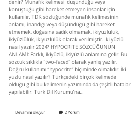
denir? Münafık kelimesi, düşündüğü veya
konuştuğu gibi hareket etmeyen insanlar için
kullanılır. TDK sözlüğünde münafık kelimesinin
anlamı, inandığı veya düşündüğü gibi hareket
etmemek, doğasına sadık olmamak, ikiyüzlülük,
ikiyüzlülük, ikiyüzlülük olarak verilmiştir. İki yüzlü
nasıl yazılır 2024? HYPOCRITE SÖZCÜĞÜNÜN
ANLAMI: Farklı, ikiyüzlü, ikiyüzlü anlamına gelir. Bu
sözcük sıklıkla “two-faced” olarak yanlış yazılır.
Doğru kullanımı “hypocrite” biçiminde olmalıdır. İki
yüzlü nasıl yazılır? Türkçedeki birçok kelimede
olduğu gibi bu kelimenin yazımında da çeşitli hatalar
yapılabilir. Türk Dil Kurumu’na…
Iki
Devamını okuyun
2 Yorum
Yüzlü
Yerine
Ne
Kullanılır