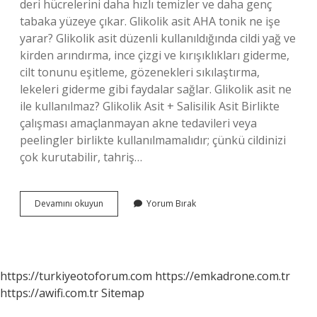
deri hücrelerini daha hızlı temizler ve daha genç
tabaka yüzeye çıkar. Glikolik asit AHA tonik ne işe
yarar? Glikolik asit düzenli kullanıldığında cildi yağ ve
kirden arındırma, ince çizgi ve kırışıklıkları giderme,
cilt tonunu eşitleme, gözenekleri sıkılaştırma,
lekeleri giderme gibi faydalar sağlar. Glikolik asit ne
ile kullanılmaz? Glikolik Asit + Salisilik Asit Birlikte
çalışması amaçlanmayan akne tedavileri veya
peelingler birlikte kullanılmamalıdır; çünkü cildinizi
çok kurutabilir, tahriş…
Aha
Devamını okuyun
Yorum Bırak
Glikolik
Asit
Mi
https://turkiyeotoforum.com
https://emkadrone.com.tr
https://awifi.com.tr
Sitemap