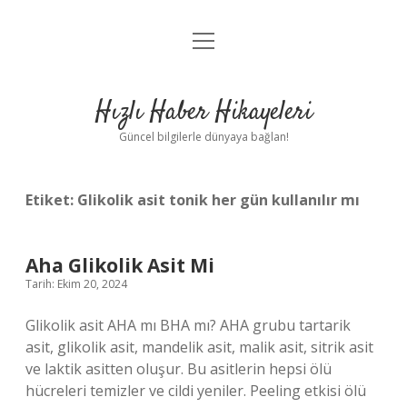
menüyü
Anasayfa
aç
Gizlilik Politikası
Hızlı Haber Hikayeleri
Yasal Uyarı
Güncel bilgilerle dünyaya bağlan!
Hakkımızda
Etiket:
Glikolik asit tonik her gün kullanılır mı
Aha Glikolik Asit Mi
Tarih: Ekim 20, 2024
Glikolik asit AHA mı BHA mı? AHA grubu tartarik
asit, glikolik asit, mandelik asit, malik asit, sitrik asit
ve laktik asitten oluşur. Bu asitlerin hepsi ölü
hücreleri temizler ve cildi yeniler. Peeling etkisi ölü