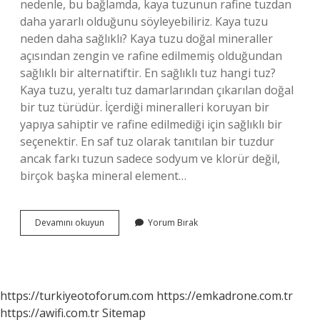
nedenle, bu bağlamda, kaya tuzunun rafine tuzdan
daha yararlı olduğunu söyleyebiliriz. Kaya tuzu
neden daha sağlıklı? Kaya tuzu doğal mineraller
açısından zengin ve rafine edilmemiş olduğundan
sağlıklı bir alternatiftir. En sağlıklı tuz hangi tuz?
Kaya tuzu, yeraltı tuz damarlarından çıkarılan doğal
bir tuz türüdür. İçerdiği mineralleri koruyan bir
yapıya sahiptir ve rafine edilmediği için sağlıklı bir
seçenektir. En saf tuz olarak tanıtılan bir tuzdur
ancak farkı tuzun sadece sodyum ve klorür değil,
birçok başka mineral element…
Kaya
Devamını okuyun
Yorum Bırak
Tuzu
Ile
Normal
Tuz
Arasındaki
https://turkiyeotoforum.com
https://emkadrone.com.tr
Fark
https://awifi.com.tr
Sitemap
Nedir