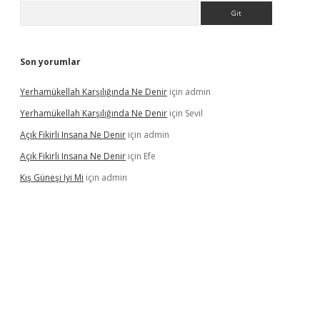
Arama
Son yorumlar
Yerhamükellah Karşılığında Ne Denir
için
admin
Yerhamükellah Karşılığında Ne Denir
için
Sevil
Açık Fikirli Insana Ne Denir
için
admin
Açık Fikirli Insana Ne Denir
için
Efe
Kış Güneşi Iyi Mi
için
admin
iriş