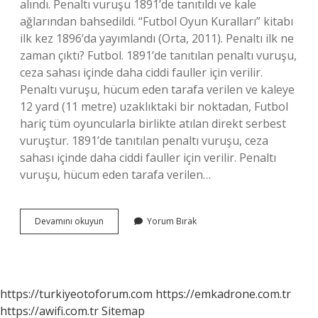
alındı. Penaltı vuruşu 1891’de tanıtıldı ve kale
ağlarından bahsedildi. “Futbol Oyun Kuralları” kitabı
ilk kez 1896’da yayımlandı (Orta, 2011). Penaltı ilk ne
zaman çıktı? Futbol. 1891’de tanıtılan penaltı vuruşu,
ceza sahası içinde daha ciddi fauller için verilir.
Penaltı vuruşu, hücum eden tarafa verilen ve kaleye
12 yard (11 metre) uzaklıktaki bir noktadan, Futbol
hariç tüm oyuncularla birlikte atılan direkt serbest
vuruştur. 1891’de tanıtılan penaltı vuruşu, ceza
sahası içinde daha ciddi fauller için verilir. Penaltı
vuruşu, hücum eden tarafa verilen…
Ilk
Devamını okuyun
Yorum Bırak
Penaltıyı
Kim
Kullandı
https://turkiyeotoforum.com
https://emkadrone.com.tr
https://awifi.com.tr
Sitemap