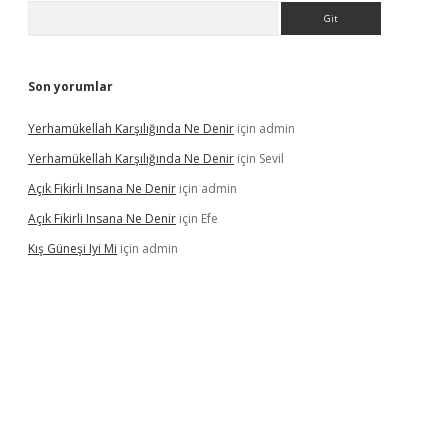
Arama
Son yorumlar
Yerhamükellah Karşılığında Ne Denir
için
admin
Yerhamükellah Karşılığında Ne Denir
için
Sevil
Açık Fikirli Insana Ne Denir
için
admin
Açık Fikirli Insana Ne Denir
için
Efe
Kış Güneşi Iyi Mi
için
admin
iriş