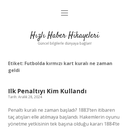
menüyü
Anasayfa
aç
Gizlilik Politikası
Hızlı Haber Hikayeleri
Yasal Uyarı
Güncel bilgilerle dünyaya bağlan!
Hakkımızda
Etiket:
Futbolda kırmızı kart kuralı ne zaman
geldi
Ilk Penaltıyı Kim Kullandı
Tarih: Aralık 28, 2024
Penaltı kuralı ne zaman başladı? 1883’ten itibaren
taç atışları elle atılmaya başlandı. Hakemlerin oyunu
yönetme yetkisinin tek başına olduğu kararı 1884’te