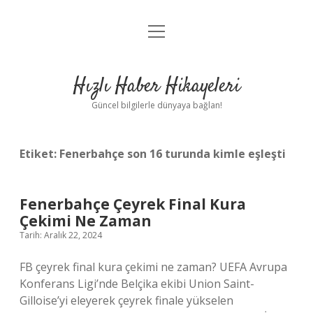
menüyü
Anasayfa
aç
Gizlilik Politikası
Hızlı Haber Hikayeleri
Yasal Uyarı
Güncel bilgilerle dünyaya bağlan!
Hakkımızda
Etiket:
Fenerbahçe son 16 turunda kimle eşleşti
Fenerbahçe Çeyrek Final Kura
Çekimi Ne Zaman
Tarih: Aralık 22, 2024
FB çeyrek final kura çekimi ne zaman? UEFA Avrupa
Konferans Ligi’nde Belçika ekibi Union Saint-
Gilloise’yi eleyerek çeyrek finale yükselen