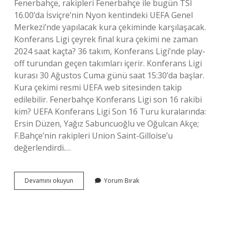
Fenerbahçe, rakipleri Fenerbahçe ile bugün TSİ
16.00’da İsviçre’nin Nyon kentindeki UEFA Genel
Merkezi’nde yapılacak kura çekiminde karşılaşacak.
Konferans Ligi çeyrek final kura çekimi ne zaman
2024 saat kaçta? 36 takım, Konferans Ligi’nde play-
off turundan geçen takımları içerir. Konferans Ligi
kurası 30 Ağustos Cuma günü saat 15:30’da başlar.
Kura çekimi resmi UEFA web sitesinden takip
edilebilir. Fenerbahçe Konferans Ligi son 16 rakibi
kim? UEFA Konferans Ligi Son 16 Turu kuralarında:
Ersin Düzen, Yağız Sabuncuoğlu ve Oğulcan Akçe;
F.Bahçe’nin rakipleri Union Saint-Gilloise’u
değerlendirdi.…
Fenerbahçe
Devamını okuyun
Yorum Bırak
Çeyrek
Final
Kura
Çekimi