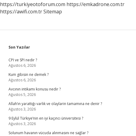
Ne
https://turkiyeotoforum.com
https://emkadrone.com.tr
Zaman
https://awifi.com.tr
Sitemap
Sidebar
Son Yazılar
CPI ve SPI nedir ?
Ağustos 6, 2026
Kum gibisin ne demek ?
Ağustos 6, 2026
Avcının intikamı konusu nedir ?
Ağustos 5, 2026
Allah’ın yarattığı varlık ve olaylarin tamamına ne denir ?
Ağustos 3, 2026
9 Eylül Türkiye’nin en iyi kaçıncı üniversitesi ?
Ağustos 3, 2026
Solunum havanın vücuda alınmasını ne sağlar ?