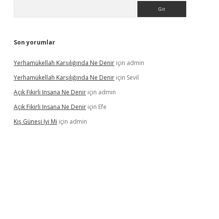
Arama
Son yorumlar
Yerhamükellah Karşılığında Ne Denir
için
admin
Yerhamükellah Karşılığında Ne Denir
için
Sevil
Açık Fikirli Insana Ne Denir
için
admin
Açık Fikirli Insana Ne Denir
için
Efe
Kış Güneşi Iyi Mi
için
admin
riş