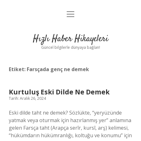
menüyü
Anasayfa
aç
Gizlilik Politikası
Hızlı Haber Hikayeleri
Yasal Uyarı
Güncel bilgilerle dünyaya bağlan!
Hakkımızda
Etiket:
Farsçada genç ne demek
Kurtuluş Eski Dilde Ne Demek
Tarih: Aralık 26, 2024
Eski dilde taht ne demek? Sözlükte, “yeryüzünde
yatmak veya oturmak için hazırlanmış yer” anlamına
gelen Farsça taht (Arapça serîr, kursî, arş) kelimesi,
“hükümdarın hükümranlığı, koltuğu ve konumu” için