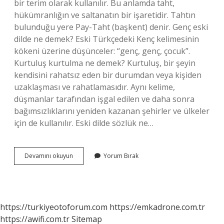
bir terim olarak kullanılır. Bu anlamda taht,
hükümranlığın ve saltanatın bir işaretidir. Tahtın
bulunduğu yere Pay-Taht (başkent) denir. Genç eski
dilde ne demek? Eski Türkçedeki Kenç kelimesinin
kökeni üzerine düşünceler: “genç, genç, çocuk”.
Kurtuluş kurtulma ne demek? Kurtuluş, bir şeyin
kendisini rahatsız eden bir durumdan veya kişiden
uzaklaşması ve rahatlamasıdır. Aynı kelime,
düşmanlar tarafından işgal edilen ve daha sonra
bağımsızlıklarını yeniden kazanan şehirler ve ülkeler
için de kullanılır. Eski dilde sözlük ne…
Kurtuluş
Devamını okuyun
Yorum Bırak
Eski
Dilde
Ne
Demek
https://turkiyeotoforum.com
https://emkadrone.com.tr
https://awifi.com.tr
Sitemap