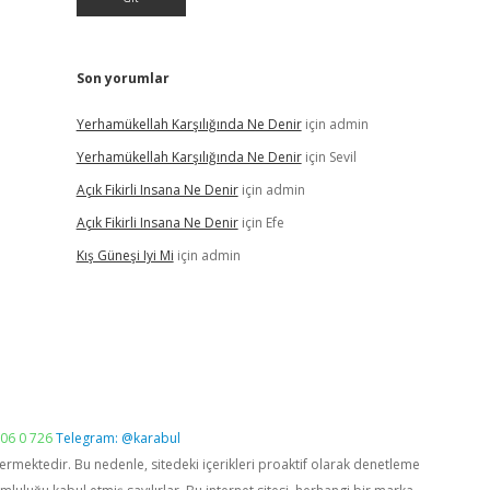
Son yorumlar
Yerhamükellah Karşılığında Ne Denir
için
admin
Yerhamükellah Karşılığında Ne Denir
için
Sevil
Açık Fikirli Insana Ne Denir
için
admin
Açık Fikirli Insana Ne Denir
için
Efe
Kış Güneşi Iyi Mi
için
admin
06 0 726
Telegram: @karabul
vermektedir. Bu nedenle, sitedeki içerikleri proaktif olarak denetleme