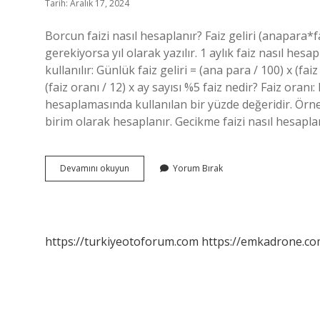
Tarih: Aralık 17, 2024
Borcun faizi nasıl hesaplanır? Faiz geliri (anapara*f
gerekiyorsa yıl olarak yazılır. 1 aylık faiz nasıl hes
kullanılır: Günlük faiz geliri = (ana para / 100) x (faiz
(faiz oranı / 12) x ay sayısı %5 faiz nedir? Faiz oranı:
hesaplamasında kullanılan bir yüzde değeridir. Örneği
birim olarak hesaplanır. Gecikme faizi nasıl hesap
Borç
Devamını okuyun
Yorum Bırak
Faizi
Nasıl
Hesaplanır
https://turkiyeotoforum.com
https://emkadrone.co