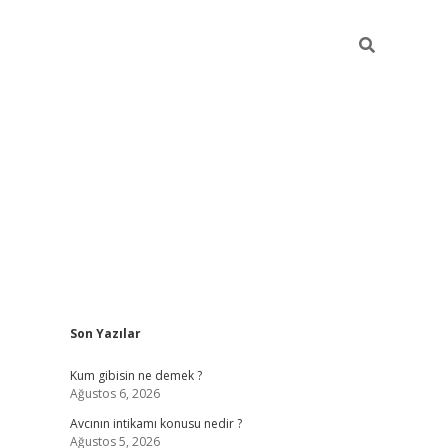
Sidebar
Son Yazılar
ilbet giriş
Kum gibisin ne demek ?
Ağustos 6, 2026
Avcının intikamı konusu nedir ?
Ağustos 5, 2026