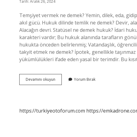
Tarih: Aralık 26, 2024
Temşiyet vermek ne demek? Yemin, dilek, eda, gidip i
akıl gücü. Hukuk dilinde temlik ne demek? Devir, ala
Alacağın devri. Statüsel ne demek hukuk? İdari huk
karakteri vardır; Bu hukuk alanında tarafların gönüllü
hukukta önceden belirlenmiş; Vatandaşlık, öğrencil
takyit etmek ne demek? İpotek, genellikle taşınmaz m
yükümlülükleri ifade eden yasal bir terimdir. Bu kısı
Hukukta
Devamını okuyun
Yorum Bırak
Temşiyet
Ne
Demek
https://turkiyeotoforum.com
https://emkadrone.co