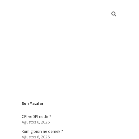
Sidebar
Son Yazılar
ilbet giriş
CPI ve SPI nedir ?
Ağustos 6, 2026
Kum gibisin ne demek ?
Ağustos 6, 2026