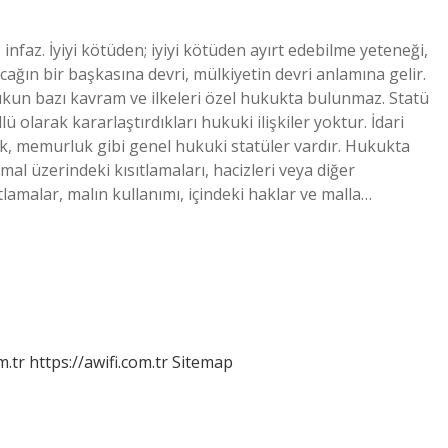
nfaz. İyiyi kötüden; iyiyi kötüden ayırt edebilme yeteneği,
cağın bir başkasına devri, mülkiyetin devri anlamına gelir.
ukun bazı kavram ve ilkeleri özel hukukta bulunmaz. Statü
 olarak kararlaştırdıkları hukuki ilişkiler yoktur. İdari
ik, memurluk gibi genel hukuki statüler vardır. Hukukta
al üzerindeki kısıtlamaları, hacizleri veya diğer
tlamalar, malın kullanımı, içindeki haklar ve malla…
m.tr
https://awifi.com.tr
Sitemap