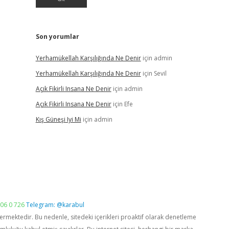
Son yorumlar
Yerhamükellah Karşılığında Ne Denir
için
admin
Yerhamükellah Karşılığında Ne Denir
için
Sevil
Açık Fikirli Insana Ne Denir
için
admin
Açık Fikirli Insana Ne Denir
için
Efe
Kış Güneşi Iyi Mi
için
admin
06 0 726
Telegram: @karabul
vermektedir. Bu nedenle, sitedeki içerikleri proaktif olarak denetleme