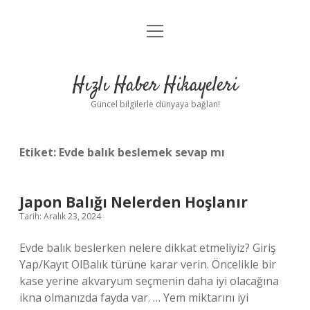
menüyü
Anasayfa
aç
Gizlilik Politikası
Hızlı Haber Hikayeleri
Yasal Uyarı
Güncel bilgilerle dünyaya bağlan!
Hakkımızda
Etiket:
Evde balık beslemek sevap mı
Japon Balığı Nelerden Hoşlanır
Tarih: Aralık 23, 2024
Evde balık beslerken nelere dikkat etmeliyiz? Giriş
Yap/Kayıt OlBalık türüne karar verin. Öncelikle bir
kase yerine akvaryum seçmenin daha iyi olacağına
ikna olmanızda fayda var. … Yem miktarını iyi