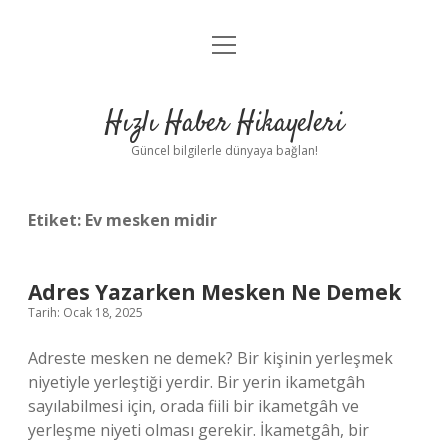
menüyü
Anasayfa
aç
Gizlilik Politikası
Hızlı Haber Hikayeleri
Yasal Uyarı
Güncel bilgilerle dünyaya bağlan!
Hakkımızda
Etiket:
Ev mesken midir
Adres Yazarken Mesken Ne Demek
Tarih: Ocak 18, 2025
Adreste mesken ne demek? Bir kişinin yerleşmek
niyetiyle yerleştiği yerdir. Bir yerin ikametgâh
sayılabilmesi için, orada fiili bir ikametgâh ve
yerleşme niyeti olması gerekir. İkametgâh, bir