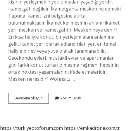
kişinin yerleşmek niyeti olmadan yaşadığı yerdir,
ikametgâh değildir. İkametgahta mesken ne demek?
Tapuda ikamet izni belgesine atıfta
bulunulmaktadır. İkamet kelimesinin anlamı ikamet
yeri, mesken ve ikametgâhtır. Mesken neye denir?
En kısa haliyle konut, bir yerleşim alanı anlamına
gelir. İkamet yeri olarak adlandırılan yer, en temel
haliyle bir ev veya yuva olarak tanımlanabilir.
Gecekondu evleri, müstakil evler ve apartmanlar
gibi farklı konut türleri olmasına rağmen, hepsinin
ortak noktası yaşam alanını ifade etmeleridir.
Mesken neresidir? Wohnsitz,…
Adres
Devamını okuyun
Yorum Bırak
Yazarken
Mesken
Ne
Demek
https://turkiyeotoforum.com
https://emkadrone.com.tr