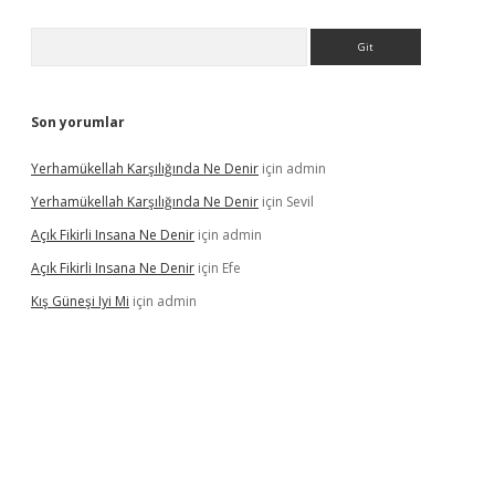
Arama
Son yorumlar
Yerhamükellah Karşılığında Ne Denir
için
admin
Yerhamükellah Karşılığında Ne Denir
için
Sevil
Açık Fikirli Insana Ne Denir
için
admin
Açık Fikirli Insana Ne Denir
için
Efe
Kış Güneşi Iyi Mi
için
admin
iriş