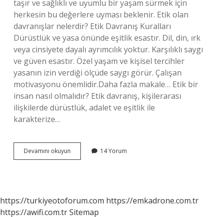
taşır ve sağlıklı ve uyumlu bir yaşam sürmek için
herkesin bu değerlere uyması beklenir. Etik olan
davranışlar nelerdir? Etik Davranış Kuralları
Dürüstlük ve yasa önünde eşitlik esastır. Dil, din, ırk
veya cinsiyete dayalı ayrımcılık yoktur. Karşılıklı saygı
ve güven esastır. Özel yaşam ve kişisel tercihler
yasanın izin verdiği ölçüde saygı görür. Çalışan
motivasyonu önemlidir.Daha fazla makale… Etik bir
insan nasıl olmalıdır? Etik davranış, kişilerarası
ilişkilerde dürüstlük, adalet ve eşitlik ile
karakterize…
Etik
Devamını okuyun
14 Yorum
Olma
Kuralları
Nelerdir
https://turkiyeotoforum.com
https://emkadrone.com.tr
https://awifi.com.tr
Sitemap