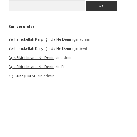
Arama
Son yorumlar
Yerhamükellah Karşılığında Ne Denir
için
admin
Yerhamükellah Karşılığında Ne Denir
için
Sevil
Açık Fikirli Insana Ne Denir
için
admin
Açık Fikirli Insana Ne Denir
için
Efe
Kış Güneşi Iyi Mi
için
admin
iriş