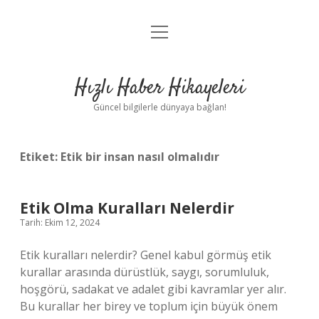
menüyü
Anasayfa
aç
Gizlilik Politikası
Hızlı Haber Hikayeleri
Yasal Uyarı
Güncel bilgilerle dünyaya bağlan!
Hakkımızda
Etiket:
Etik bir insan nasıl olmalıdır
Etik Olma Kuralları Nelerdir
Tarih: Ekim 12, 2024
Etik kuralları nelerdir? Genel kabul görmüş etik
kurallar arasında dürüstlük, saygı, sorumluluk,
hoşgörü, sadakat ve adalet gibi kavramlar yer alır.
Bu kurallar her birey ve toplum için büyük önem