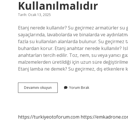
Kullanılmalıdır
Tarih: Ocak 13, 2025
Etanj nerede kullanılır? Su geçirmez armatürler su ge
sayaçlarında, lavabolarda ve binalarda ve aydınlatm
fazla su kullanılan alanlarda bulunur. Su geçirmez
buhardan korur. Etanj anahtar nerede kullanılır? I
anahtarları tercih edilir. Toz, nem, su veya yanıcı g
malzemelerden üretildiği için uzun süre değiştiril
Etanj lamba ne demek? Su geçirmez, dış etkenlere k
Etanj
Devamını okuyun
Yorum Bırak
Aydınlatmalar
Hangi
Ortamlarda
Kullanılmalıdır
https://turkiyeotoforum.com
https://emkadrone.co