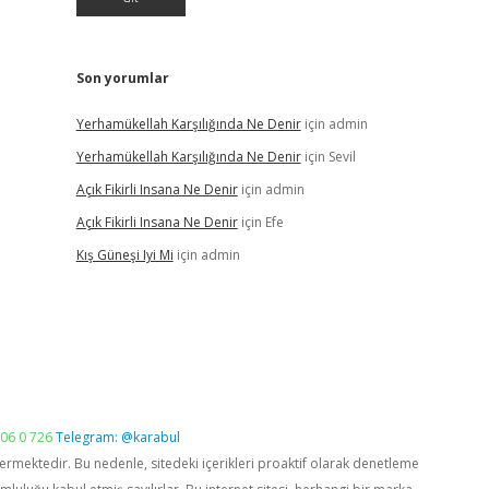
Son yorumlar
Yerhamükellah Karşılığında Ne Denir
için
admin
Yerhamükellah Karşılığında Ne Denir
için
Sevil
Açık Fikirli Insana Ne Denir
için
admin
Açık Fikirli Insana Ne Denir
için
Efe
Kış Güneşi Iyi Mi
için
admin
06 0 726
Telegram: @karabul
vermektedir. Bu nedenle, sitedeki içerikleri proaktif olarak denetleme