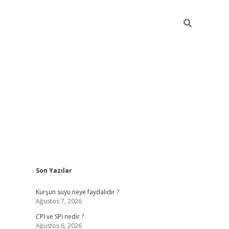
Sidebar
Son Yazılar
ilbet giriş
Kurşun suyu neye faydalıdır ?
Ağustos 7, 2026
CPI ve SPI nedir ?
Ağustos 6, 2026