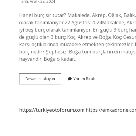
Tarih: Aralık 28, 2024
Hangi burç sır tutar? Makalede, Akrep, Oğlak, Balık
olarak tanımlanıyor.22 Ağustos 2024Makalede, Akrep
iyi beş burç olarak tanımlanıyor. En güçlü 3 burç 
de güçlü olan 3 burç; Koç, Akrep ve Boğa. Koç: Cesur,
karşılaştıklarında mücadele etmekten çekinmezler. B
burç nedir? Şüphesiz, Boğa tüm burçların en inatçısı
hayvandır. Boğa o kadar…
Hangi
Devamını okuyun
Yorum Bırak
Burçlar
Sır
Tutamaz
https://turkiyeotoforum.com
https://emkadrone.co