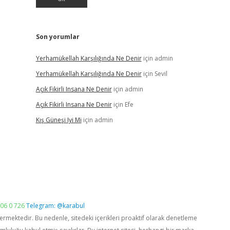
Son yorumlar
Yerhamükellah Karşılığında Ne Denir
için
admin
Yerhamükellah Karşılığında Ne Denir
için
Sevil
Açık Fikirli Insana Ne Denir
için
admin
Açık Fikirli Insana Ne Denir
için
Efe
Kış Güneşi Iyi Mi
için
admin
06 0 726
Telegram: @karabul
vermektedir. Bu nedenle, sitedeki içerikleri proaktif olarak denetleme