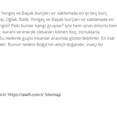
, Yengeç ve Başak burçları sır saklamada en iyi beş burç
, Oğlak, Balık, Yengeç ve Başak burçları sır saklamada en
hangisi? Peki bunlar hangi gruplar? İşte hem uzun ömürlü he
 kararlı ve enerjik oldukları bilinen Koç, zorluklarla
u nedenle güçlü insanlar arasında gösterilebilirler. En inat
dır. Bunun nedeni Boğa’nın ateşli doğasıdır, inatçı bir
m.tr
https://awifi.com.tr
Sitemap