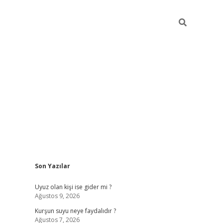
Sidebar
Son Yazılar
ilbet giriş
Uyuz olan kişi ise gider mi ?
Ağustos 9, 2026
Kurşun suyu neye faydalıdır ?
Ağustos 7, 2026