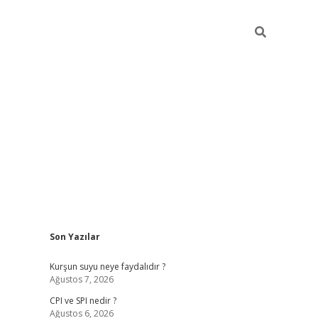
Sidebar
Son Yazılar
ilbet giriş
Kurşun suyu neye faydalıdır ?
Ağustos 7, 2026
CPI ve SPI nedir ?
Ağustos 6, 2026