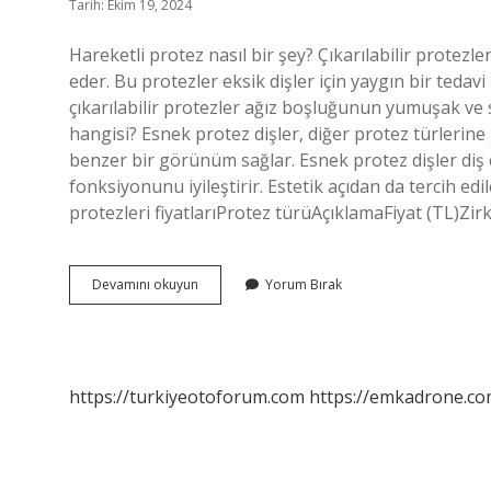
Tarih: Ekim 19, 2024
Hareketli protez nasıl bir şey? Çıkarılabilir protezler
eder. Bu protezler eksik dişler için yaygın bir tedavi a
çıkarılabilir protezler ağız boşluğunun yumuşak ve s
hangisi? Esnek protez dişler, diğer protez türlerin
benzer bir görünüm sağlar. Esnek protez dişler diş 
fonksiyonunu iyileştirir. Estetik açıdan da tercih edil
protezleri fiyatlarıProtez türüAçıklamaFiyat (TL)Z
Hareketli
Devamını okuyun
Yorum Bırak
Protez
Diş
Nasıl
Olur
https://turkiyeotoforum.com
https://emkadrone.co