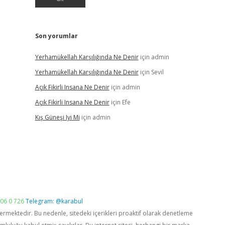
Son yorumlar
Yerhamükellah Karşılığında Ne Denir
için
admin
Yerhamükellah Karşılığında Ne Denir
için
Sevil
Açık Fikirli Insana Ne Denir
için
admin
Açık Fikirli Insana Ne Denir
için
Efe
Kış Güneşi Iyi Mi
için
admin
06 0 726
Telegram: @karabul
vermektedir. Bu nedenle, sitedeki içerikleri proaktif olarak denetleme