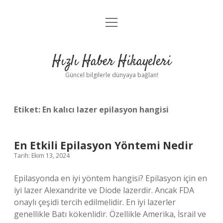
menüyü
Anasayfa
aç
Gizlilik Politikası
Hızlı Haber Hikayeleri
Yasal Uyarı
Güncel bilgilerle dünyaya bağlan!
Hakkımızda
Etiket:
En kalıcı lazer epilasyon hangisi
En Etkili Epilasyon Yöntemi Nedir
Tarih: Ekim 13, 2024
Epilasyonda en iyi yöntem hangisi? Epilasyon için en
iyi lazer Alexandrite ve Diode lazerdir. Ancak FDA
onaylı çeşidi tercih edilmelidir. En iyi lazerler
genellikle Batı kökenlidir. Özellikle Amerika, İsrail ve