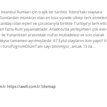
tanbul Rumları için trajik bir tarihtir. Kıbrıs’taki olaylara
u Rumlardan mümkün olan en kısa sürede ülkeyi terk etmeler
daşı olan eşleri ve çocuklarıyla birlikte Türkiye’yi terk etti.
n fazla Rum yaşamaktadır. Anadolu’da yerleşimleri çok eski
ile Yunanistan arasındaki nüfus mübadelesi ve son olarak
eyse tamamen ayrılmışlardır. 67 Eylül olaylarını kim yaptı? 6
rı türüPogromÖlümTam sayı bilinmiyor, ancak 13 ila…
m.tr
https://awifi.com.tr
Sitemap