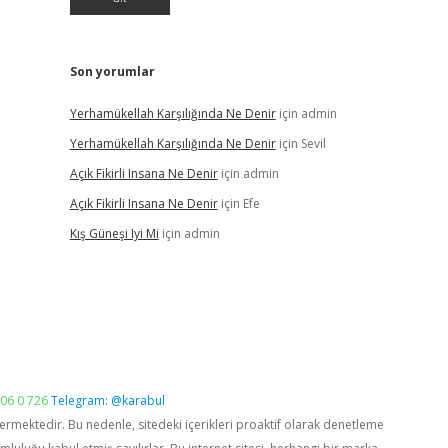
Son yorumlar
Yerhamükellah Karşılığında Ne Denir
için
admin
Yerhamükellah Karşılığında Ne Denir
için
Sevil
Açık Fikirli Insana Ne Denir
için
admin
Açık Fikirli Insana Ne Denir
için
Efe
Kış Güneşi Iyi Mi
için
admin
06 0 726
Telegram: @karabul
vermektedir. Bu nedenle, sitedeki içerikleri proaktif olarak denetleme