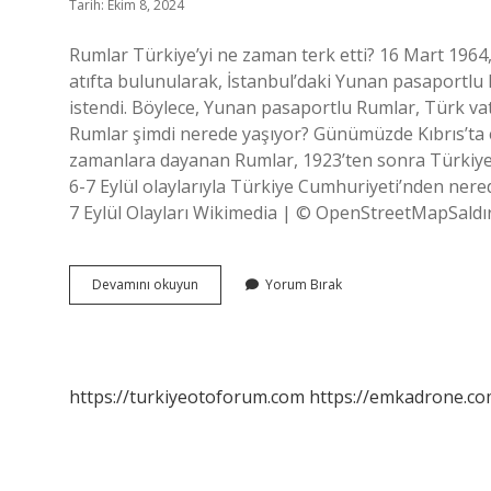
Tarih: Ekim 8, 2024
Rumlar Türkiye’yi ne zaman terk etti? 16 Mart 1964, İs
atıfta bulunularak, İstanbul’daki Yunan pasaportl
istendi. Böylece, Yunan pasaportlu Rumlar, Türk vatan
Rumlar şimdi nerede yaşıyor? Günümüzde Kıbrıs’ta e
zamanlara dayanan Rumlar, 1923’ten sonra Türkiye 
6-7 Eylül olaylarıyla Türkiye Cumhuriyeti’nden nered
7 Eylül Olayları Wikimedia | © OpenStreetMapSaldı
Istanbuldaki
Devamını okuyun
Yorum Bırak
Rumlara
Ne
Oldu
https://turkiyeotoforum.com
https://emkadrone.co