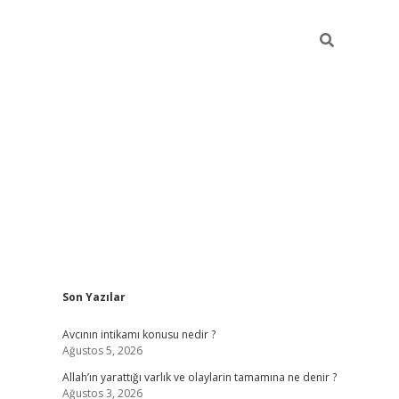
Sidebar
Son Yazılar
ilbet giriş
Avcının intikamı konusu nedir ?
Ağustos 5, 2026
Allah’ın yarattığı varlık ve olaylarin tamamına ne denir ?
Ağustos 3, 2026