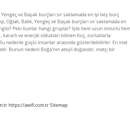
, Yengeç ve Başak burçları sır saklamada en iyi beş burç
, Oğlak, Balık, Yengeç ve Başak burçları sır saklamada en
hangisi? Peki bunlar hangi gruplar? İşte hem uzun ömürlü he
 kararlı ve enerjik oldukları bilinen Koç, zorluklarla
u nedenle güçlü insanlar arasında gösterilebilirler. En inat
dır. Bunun nedeni Boğa’nın ateşli doğasıdır, inatçı bir
m.tr
https://awifi.com.tr
Sitemap