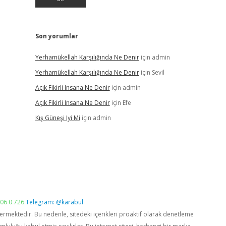
Son yorumlar
Yerhamükellah Karşılığında Ne Denir
için
admin
Yerhamükellah Karşılığında Ne Denir
için
Sevil
Açık Fikirli Insana Ne Denir
için
admin
Açık Fikirli Insana Ne Denir
için
Efe
Kış Güneşi Iyi Mi
için
admin
06 0 726
Telegram: @karabul
vermektedir. Bu nedenle, sitedeki içerikleri proaktif olarak denetleme