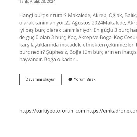
Tarih: Aralık 28, 2024
Hangi burç sır tutar? Makalede, Akrep, Oğlak, Balık
olarak tanımlanıyor.22 Ağustos 2024Makalede, Akrep
iyi beş burç olarak tanımlanıyor. En güçlü 3 burç 
de güçlü olan 3 burç; Koç, Akrep ve Boğa. Koç: Cesur,
karşılaştıklarında mücadele etmekten çekinmezler. B
burç nedir? Şüphesiz, Boğa tüm burçların en inatçısı
hayvandır. Boğa o kadar…
Hangi
Devamını okuyun
Yorum Bırak
Burçlar
Sır
Tutamaz
https://turkiyeotoforum.com
https://emkadrone.co