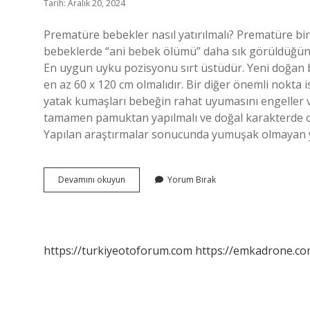
Tarih: Aralık 20, 2024
Prematüre bebekler nasıl yatırılmalı? Prematüre bir
bebeklerde “ani bebek ölümü” daha sık görüldüğünd
En uygun uyku pozisyonu sırt üstüdür. Yeni doğan 
en az 60 x 120 cm olmalıdır. Bir diğer önemli nokta
yatak kumaşları bebeğin rahat uyumasını engeller ve
tamamen pamuktan yapılmalı ve doğal karakterde o
Yapılan araştırmalar sonucunda yumuşak olmayan ya
Prematüre
Devamını okuyun
Yorum Bırak
Bebek
Yatağı
Nasıl
Olmalı
https://turkiyeotoforum.com
https://emkadrone.co