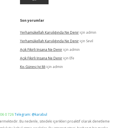
Son yorumlar
Yerhamükellah Karşılığında Ne Denir
için
admin
Yerhamükellah Karşılığında Ne Denir
için
Sevil
Açık Fikirli Insana Ne Denir
için
admin
Açık Fikirli Insana Ne Denir
için
Efe
Kış Güneşi Iyi Mi
için
admin
06 0 726
Telegram: @karabul
vermektedir. Bu nedenle, sitedeki içerikleri proaktif olarak denetleme