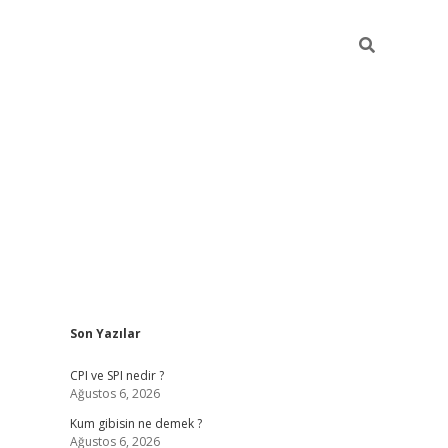
Sidebar
Son Yazılar
ilbet giriş
CPI ve SPI nedir ?
Ağustos 6, 2026
Kum gibisin ne demek ?
Ağustos 6, 2026