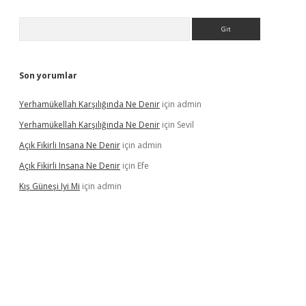
Arama
Son yorumlar
Yerhamükellah Karşılığında Ne Denir
için
admin
Yerhamükellah Karşılığında Ne Denir
için
Sevil
Açık Fikirli Insana Ne Denir
için
admin
Açık Fikirli Insana Ne Denir
için
Efe
Kış Güneşi Iyi Mi
için
admin
iriş