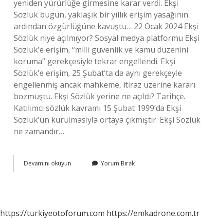
yeniden yürürlüğe girmesine karar verdi. Ekşi
Sözlük bugün, yaklaşık bir yıllık erişim yasağının
ardından özgürlüğüne kavuştu… 22 Ocak 2024 Ekşi
Sözlük niye açılmıyor? Sosyal medya platformu Ekşi
Sözlük’e erişim, “milli güvenlik ve kamu düzenini
koruma” gerekçesiyle tekrar engellendi. Ekşi
Sözlük’e erişim, 25 Şubat’ta da aynı gerekçeyle
engellenmiş ancak mahkeme, itiraz üzerine kararı
bozmuştu. Ekşi Sözlük yerine ne açıldı? Tarihçe.
Katılımcı sözlük kavramı 15 Şubat 1999’da Ekşi
Sözlük’ün kurulmasıyla ortaya çıkmıştır. Ekşi Sözlük
ne zamandır…
Ekşi
Devamını okuyun
Yorum Bırak
Sözlük
Ne
Zaman
https://turkiyeotoforum.com
https://emkadrone.com.tr