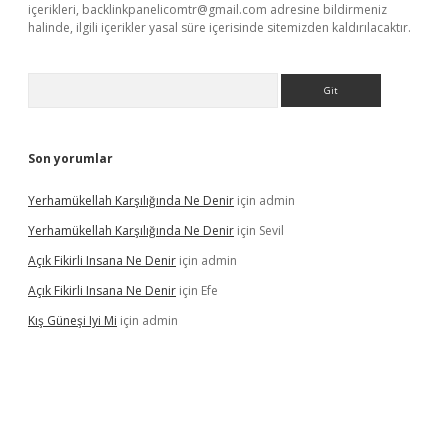
içerikleri,
backlinkpanelicomtr@gmail.com
adresine bildirmeniz
halinde, ilgili içerikler yasal süre içerisinde sitemizden kaldırılacaktır.
Arama
Son yorumlar
Yerhamükellah Karşılığında Ne Denir
için
admin
Yerhamükellah Karşılığında Ne Denir
için
Sevil
Açık Fikirli Insana Ne Denir
için
admin
Açık Fikirli Insana Ne Denir
için
Efe
Kış Güneşi Iyi Mi
için
admin