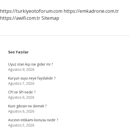
Hangi
Vitamin
https://turkiyeotoforum.com
https://emkadrone.com.tr
Eksikliğinden
https://awifi.com.tr
Sitemap
Olur
Sidebar
Son Yazılar
Uyuz olan kişi ise gider mi ?
Ağustos 9, 2026
Kurşun suyu neye faydalıdır ?
Ağustos 7, 2026
CPI ve SPI nedir ?
Ağustos 6, 2026
Kum gibisin ne demek ?
Ağustos 6, 2026
Avcının intikamı konusu nedir ?
Ağustos 5, 2026