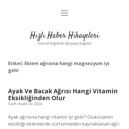
menüyü
Anasayfa
aç
Gizlilik Politikası
Hızlı Haber Hikayeleri
Yasal Uyarı
Güncel bilgilerle dünyaya bağlan!
Hakkımızda
Etiket:
Eklem ağrısına hangi magnezyum iyi
gelir
Ayak Ve Bacak Ağrısı Hangi Vitamin
Eksikliğinden Olur
Tarih: Aralık 30, 2024
Ayak ağrısına hangi vitamin iyi gelir? Glukozamin
eksikliği eklemlerde sürtünmeden kaynaklanan ağrı