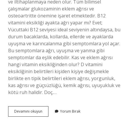
ve iltihaplanmaya neden olur. Tüm bilimsel
çalışmalar glukozaminin eklem ağrısı ve
osteoartritte önemine işaret etmektedir. B12
vitamini eksikliği ayakta ağrı yapar mı? Evet;
Vücuttaki B12 seviyesi ideal seviyenin altındaysa, bu
durum bacaklarda, kollarda, ellerde ve ayaklarda
uyuşma ve karıncalanma gibi semptomlara yol açar.
Bu semptomlara ağrı, uyuşma ve yanma gibi
semptomlar da eşlik edebilir. Kas ve eklem ağrısı
hangi vitamin eksikliğinden olur? D vitamini
eksikliğinin belirtileri kişiden kişiye değişmekle
birlikte en tipik belirtileri eklem ağrısı, yorgunluk,
kas ağrısı ve güçsüzlüğü, kemik ağrısı, uyuşukluk ve
kötü ruh halidir. Doç.…
Ayak
Devamını okuyun
Yorum Bırak
Ve
Bacak
Ağrısı