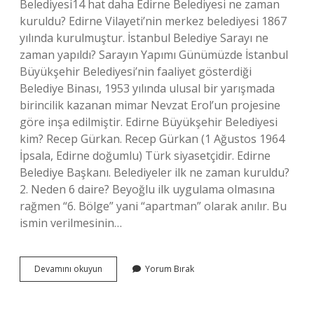
Belediyesi14 hat daha Edirne Belediyesi ne zaman
kuruldu? Edirne Vilayeti’nin merkez belediyesi 1867
yılında kurulmuştur. İstanbul Belediye Sarayı ne
zaman yapıldı? Sarayın Yapımı Günümüzde İstanbul
Büyükşehir Belediyesi’nin faaliyet gösterdiği
Belediye Binası, 1953 yılında ulusal bir yarışmada
birincilik kazanan mimar Nevzat Erol’un projesine
göre inşa edilmiştir. Edirne Büyükşehir Belediyesi
kim? Recep Gürkan. Recep Gürkan (1 Ağustos 1964
İpsala, Edirne doğumlu) Türk siyasetçidir. Edirne
Belediye Başkanı. Belediyeler ilk ne zaman kuruldu?
2. Neden 6 daire? Beyoğlu ilk uygulama olmasına
rağmen “6. Bölge” yani “apartman” olarak anılır. Bu
ismin verilmesinin…
Edirne
Devamını okuyun
Yorum Bırak
Belediye
Binası
Ne