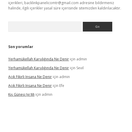
içerikleri,
backlinkpanelicomtr@gmail.com
adresine bildirmeniz
halinde, ilgili içerikler yasal süre içerisinde sitemizden kaldırılacaktır.
Arama
Son yorumlar
Yerhamükellah Karşılığında Ne Denir
için
admin
Yerhamükellah Karşılığında Ne Denir
için
Sevil
Açık Fikirli Insana Ne Denir
için
admin
Açık Fikirli Insana Ne Denir
için
Efe
Kış Güneşi Iyi Mi
için
admin