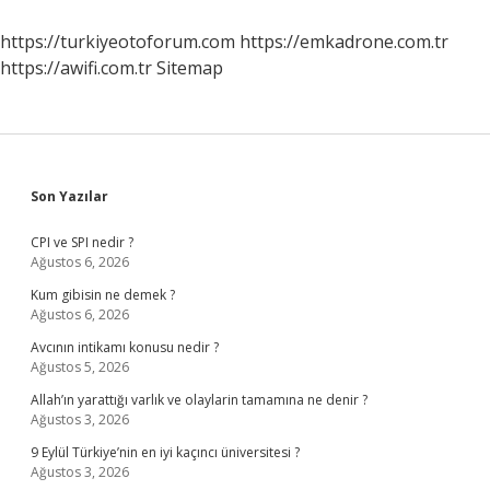
Zaman
Yapıldı
https://turkiyeotoforum.com
https://emkadrone.com.tr
https://awifi.com.tr
Sitemap
Sidebar
Son Yazılar
CPI ve SPI nedir ?
Ağustos 6, 2026
Kum gibisin ne demek ?
Ağustos 6, 2026
Avcının intikamı konusu nedir ?
Ağustos 5, 2026
Allah’ın yarattığı varlık ve olaylarin tamamına ne denir ?
Ağustos 3, 2026
9 Eylül Türkiye’nin en iyi kaçıncı üniversitesi ?
Ağustos 3, 2026