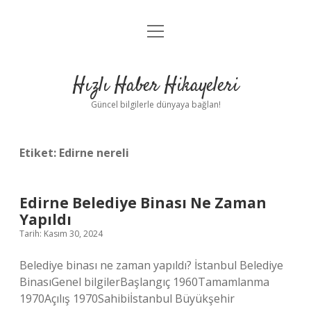
menüyü
Anasayfa
aç
Gizlilik Politikası
Hızlı Haber Hikayeleri
Yasal Uyarı
Güncel bilgilerle dünyaya bağlan!
Hakkımızda
Etiket:
Edirne nereli
Edirne Belediye Binası Ne Zaman
Yapıldı
Tarih: Kasım 30, 2024
Belediye binası ne zaman yapıldı? İstanbul Belediye
BinasıGenel bilgilerBaşlangıç ​​1960Tamamlanma
1970Açılış 1970Sahibiİstanbul Büyükşehir