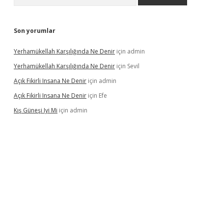
Son yorumlar
Yerhamükellah Karşılığında Ne Denir
için
admin
Yerhamükellah Karşılığında Ne Denir
için
Sevil
Açık Fikirli Insana Ne Denir
için
admin
Açık Fikirli Insana Ne Denir
için
Efe
Kış Güneşi Iyi Mi
için
admin
et giriş