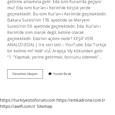
getirme anlamına gelir. Eda ismi Kuran’da geçiyor
mu? Eda ismi Kur’an-ı Kerim’de birçok yerde
geçmektedir. Bu isim Kur’an-ı Kerim’de geçmektedir;
Bakara Suresi’nin 178. ayetinde ve Meryem
Suresi’nin 59. ayetinde geçmektedir. Eda, Kur’an-ı
Kerim’de isim olarak değil, kelime olarak
geçmektedir. Eda’nın açılımı nedir? KEŞİF VERİ
ANALİZİ (EDA) | Iris veri seti – YouTube. Eda Türkçe
bir kelime mi? Adāˀ أداء, Arapça ˀdy kökünden gelir
“1. “Yapmak, yerine getirmek, borcunu ödemek”…
Eda
Devamını okuyun
Yorum Bırak
Ne
Anlama
Gelir
https://turkiyeotoforum.com
https://emkadrone.com.tr
https://awifi.com.tr
Sitemap