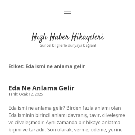
menüyü
Anasayfa
aç
Gizlilik Politikası
Hızlı Haber Hikayeleri
Yasal Uyarı
Güncel bilgilerle dünyaya bağlan!
Hakkımızda
Etiket:
Eda ismi ne anlama gelir
Eda Ne Anlama Gelir
Tarih: Ocak 12, 2025
Eda ismi ne anlama gelir? Birden fazla anlamı olan
Eda isminin birincil anlamı davranış, tavır, cilveleşme
ve cilveleşmedir. Aynı zamanda bir hikaye anlatma
biçimi ve tarzıdır. Son olarak, verme, ödeme, yerine