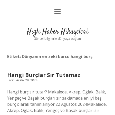
menüyü
Anasayfa
aç
Gizlilik Politikası
Hızlı Haber Hikayeleri
Yasal Uyarı
Güncel bilgilerle dünyaya bağlan!
Hakkımızda
Etiket:
Dünyanın en zeki burcu hangi burç
Hangi Burçlar Sır Tutamaz
Tarih: Aralık 28, 2024
Hangi burç sır tutar? Makalede, Akrep, Oğlak, Balık,
Yengeç ve Başak burçları sır saklamada en iyi beş
burç olarak tanımlanıyor.22 Ağustos 2024Makalede,
Akrep, Oğlak, Balık, Yengeç ve Başak burçları sır