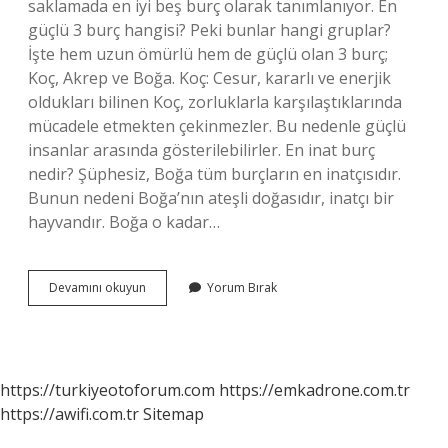
saklamada en iyi beş burç olarak tanımlanıyor. En
güçlü 3 burç hangisi? Peki bunlar hangi gruplar?
İşte hem uzun ömürlü hem de güçlü olan 3 burç;
Koç, Akrep ve Boğa. Koç: Cesur, kararlı ve enerjik
oldukları bilinen Koç, zorluklarla karşılaştıklarında
mücadele etmekten çekinmezler. Bu nedenle güçlü
insanlar arasında gösterilebilirler. En inat burç
nedir? Şüphesiz, Boğa tüm burçların en inatçısıdır.
Bunun nedeni Boğa’nın ateşli doğasıdır, inatçı bir
hayvandır. Boğa o kadar…
Hangi
Devamını okuyun
Yorum Bırak
Burçlar
Sır
Tutamaz
https://turkiyeotoforum.com
https://emkadrone.com.tr
https://awifi.com.tr
Sitemap