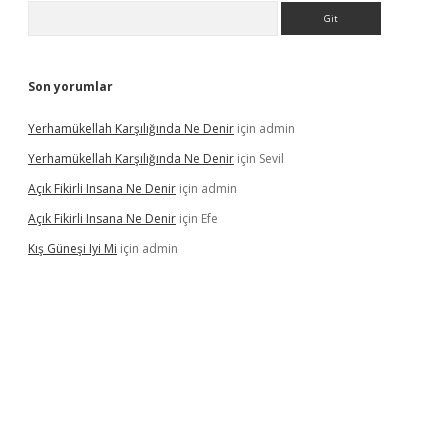
Arama
Son yorumlar
Yerhamükellah Karşılığında Ne Denir
için
admin
Yerhamükellah Karşılığında Ne Denir
için
Sevil
Açık Fikirli Insana Ne Denir
için
admin
Açık Fikirli Insana Ne Denir
için
Efe
Kış Güneşi Iyi Mi
için
admin
iriş