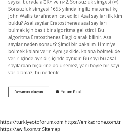
sayısı, burada a∈R+ ​​​​​​​​ve n>2. Sonsuzluk simgesi (∞):
Sonsuzluk simgesi 1655 yılında İngiliz matematikçi
John Wallis tarafından icat edildi. Asal sayıları ilk kim
buldu? Asal sayılar Eratosthenes asal sayıları
bulmak için basit bir algoritma geliştirdi. Bu
algoritma Eratosthenes Eleği olarak bilinir. Asal
sayılar neden sonsuz? Şimdi bir bakalım. Hmm’ye
bölmek kalanı verir. Aynı şekilde, kalana bölmek de
verir. İçinde aynıdır, içinde aynıdır! Bu sayı bu asal
sayılardan hiçbirine bölünemez, yani böyle bir sayı
var olamaz, bu nedenle…
Asal
Devamını okuyun
Yorum Bırak
Sayıların
Sonsuz
Olduğunu
Fark
Eden
https://turkiyeotoforum.com
https://emkadrone.com.tr
Ilk
https://awifi.com.tr
Sitemap
Kişi