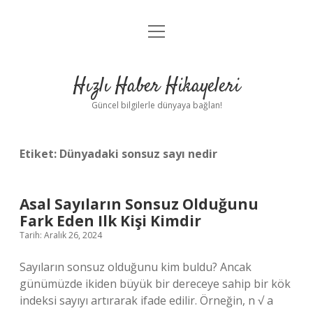
menüyü
Anasayfa
aç
Gizlilik Politikası
Hızlı Haber Hikayeleri
Yasal Uyarı
Güncel bilgilerle dünyaya bağlan!
Hakkımızda
Etiket:
Dünyadaki sonsuz sayı nedir
Asal Sayıların Sonsuz Olduğunu
Fark Eden Ilk Kişi Kimdir
Tarih: Aralık 26, 2024
Sayıların sonsuz olduğunu kim buldu? Ancak
günümüzde ikiden büyük bir dereceye sahip bir kök
indeksi sayıyı artırarak ifade edilir. Örneğin, n √ a