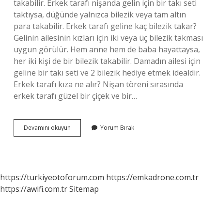
takabilir. Erkek tarafı nişanda gelin için bir takı seti
taktıysa, düğünde yalnızca bilezik veya tam altın
para takabilir. Erkek tarafı geline kaç bilezik takar?
Gelinin ailesinin kızları için iki veya üç bilezik takması
uygun görülür. Hem anne hem de baba hayattaysa,
her iki kişi de bir bilezik takabilir. Damadın ailesi için
geline bir takı seti ve 2 bilezik hediye etmek idealdir.
Erkek tarafı kıza ne alır? Nişan töreni sırasında
erkek tarafı güzel bir çiçek ve bir…
Erkek
Devamını okuyun
Yorum Bırak
Tarafı
Düğünde
Geline
Ne
Takar
https://turkiyeotoforum.com
https://emkadrone.com.tr
https://awifi.com.tr
Sitemap