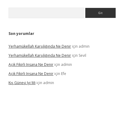
Arama
Son yorumlar
Yerhamükellah Karşılığında Ne Denir
için
admin
Yerhamükellah Karşılığında Ne Denir
için
Sevil
Açık Fikirli Insana Ne Denir
için
admin
Açık Fikirli Insana Ne Denir
için
Efe
Kış Güneşi Iyi Mi
için
admin
iriş