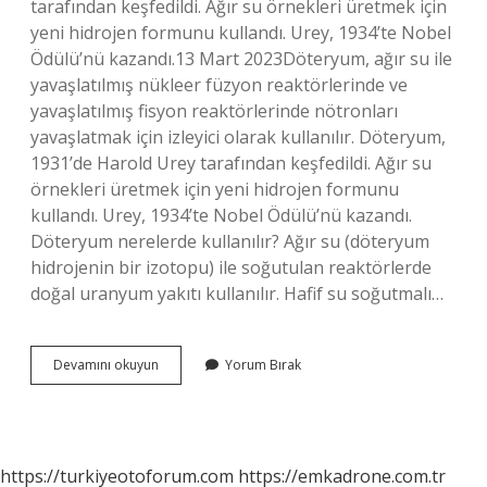
tarafından keşfedildi. Ağır su örnekleri üretmek için
yeni hidrojen formunu kullandı. Urey, 1934’te Nobel
Ödülü’nü kazandı.13 Mart 2023Döteryum, ağır su ile
yavaşlatılmış nükleer füzyon reaktörlerinde ve
yavaşlatılmış fisyon reaktörlerinde nötronları
yavaşlatmak için izleyici olarak kullanılır. Döteryum,
1931’de Harold Urey tarafından keşfedildi. Ağır su
örnekleri üretmek için yeni hidrojen formunu
kullandı. Urey, 1934’te Nobel Ödülü’nü kazandı.
Döteryum nerelerde kullanılır? Ağır su (döteryum
hidrojenin bir izotopu) ile soğutulan reaktörlerde
doğal uranyum yakıtı kullanılır. Hafif su soğutmalı…
Döteryum
Devamını okuyun
Yorum Bırak
Ne
Işe
Yarar
https://turkiyeotoforum.com
https://emkadrone.com.tr