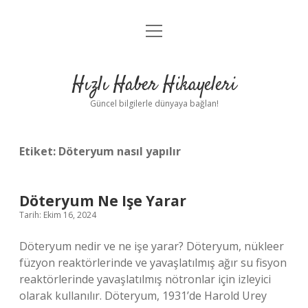
menüyü
Anasayfa
aç
Gizlilik Politikası
Hızlı Haber Hikayeleri
Yasal Uyarı
Güncel bilgilerle dünyaya bağlan!
Hakkımızda
Etiket:
Döteryum nasıl yapılır
Döteryum Ne Işe Yarar
Tarih: Ekim 16, 2024
Döteryum nedir ve ne işe yarar? Döteryum, nükleer
füzyon reaktörlerinde ve yavaşlatılmış ağır su fisyon
reaktörlerinde yavaşlatılmış nötronlar için izleyici
olarak kullanılır. Döteryum, 1931’de Harold Urey