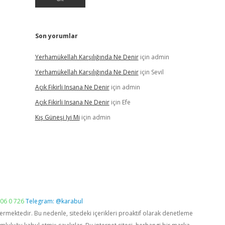
Son yorumlar
Yerhamükellah Karşılığında Ne Denir
için
admin
Yerhamükellah Karşılığında Ne Denir
için
Sevil
Açık Fikirli Insana Ne Denir
için
admin
Açık Fikirli Insana Ne Denir
için
Efe
Kış Güneşi Iyi Mi
için
admin
06 0 726
Telegram: @karabul
vermektedir. Bu nedenle, sitedeki içerikleri proaktif olarak denetleme