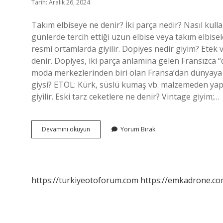
Tarih: Aralık 26, 2024
Takım elbiseye ne denir? İki parça nedir? Nasıl kullanı
günlerde tercih ettiği uzun elbise veya takım elbisel
resmi ortamlarda giyilir. Döpiyes nedir giyim? Etek ve
denir. Döpiyes, iki parça anlamına gelen Fransızca 
moda merkezlerinden biri olan Fransa’dan dünyaya yay
giysi? ETOL: Kürk, süslü kumaş vb. malzemeden yapıl
giyilir. Eski tarz ceketlere ne denir? Vintage giyim;…
Ceket
Devamını okuyun
Yorum Bırak
Elbiseye
Ne
Denir
https://turkiyeotoforum.com
https://emkadrone.co