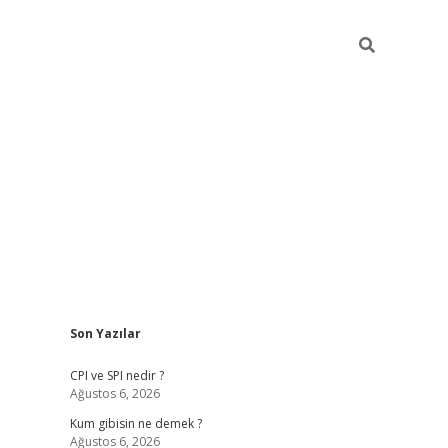
Sidebar
Son Yazılar
ilbet giriş
CPI ve SPI nedir ?
Ağustos 6, 2026
Kum gibisin ne demek ?
Ağustos 6, 2026