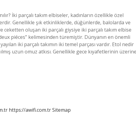
lır? İki parçalı takım elbiseler, kadınların özellikle özel
erdir. Genellikle şık etkinliklerde, düğünlerde, balolarda ve
 ceketten oluşan iki parçalı giysiye iki parçalı takım elbise
“deux piéces” kelimesinden türemiştir. Dünyanın en önemli
ılan iki parçalı takımın iki temel parçası vardır. Etol nedir
mış uzun omuz atkısı. Genellikle gece kıyafetlerinin üzerin
m.tr
https://awifi.com.tr
Sitemap