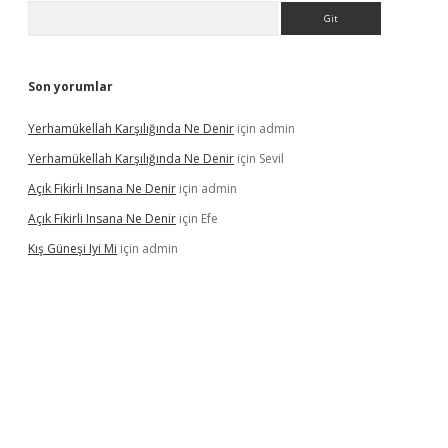
Arama
Son yorumlar
Yerhamükellah Karşılığında Ne Denir
için
admin
Yerhamükellah Karşılığında Ne Denir
için
Sevil
Açık Fikirli Insana Ne Denir
için
admin
Açık Fikirli Insana Ne Denir
için
Efe
Kış Güneşi Iyi Mi
için
admin
iriş