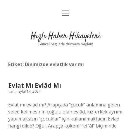
menüyü
Anasayfa
aç
Gizlilik Politikası
Hızlı Haber Hikayeleri
Yasal Uyarı
Güncel bilgilerle dünyaya bağlan!
Hakkımızda
Etiket:
Dinimizde evlatlık var mı
Evlat Mı Evlâd Mı
Tarih: Eylül 14, 2024
Evlat mı evlad mı? Arapçada “çocuk” anlamına gelen
veled kelimesinin çoğulu olan evlâd, kız-erkek ayrımı
yapılmaksızın “çocuklar” için kullanılmaktadır. Evlad
hangi dilde? Oğul, Arapça kökenli “efʿāl” biçiminde