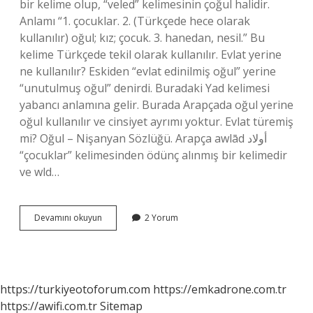
bir kelime olup, “veled” kelimesinin çoğul halidir.
Anlamı “1. çocuklar. 2. (Türkçede hece olarak
kullanılır) oğul; kız; çocuk. 3. hanedan, nesil.” Bu
kelime Türkçede tekil olarak kullanılır. Evlat yerine
ne kullanılır? Eskiden “evlat edinilmiş oğul” yerine
“unutulmuş oğul” denirdi. Buradaki Yad kelimesi
yabancı anlamına gelir. Burada Arapçada oğul yerine
oğul kullanılır ve cinsiyet ayrımı yoktur. Evlat türemiş
mi? Oğul – Nişanyan Sözlüğü. Arapça awlād أولاد
“çocuklar” kelimesinden ödünç alınmış bir kelimedir
ve wld…
Evlat
Devamını okuyun
2 Yorum
Mı
Evlâd
Mı
https://turkiyeotoforum.com
https://emkadrone.com.tr
https://awifi.com.tr
Sitemap