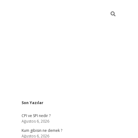
Sidebar
Son Yazılar
ilbet giriş
CPI ve SPI nedir ?
Ağustos 6, 2026
Kum gibisin ne demek ?
Ağustos 6, 2026