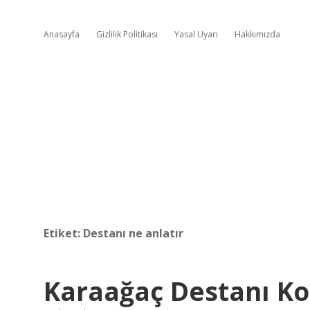
Anasayfa
Gizlilik Politikası
Yasal Uyarı
Hakkımızda
Etiket:
Destanı ne anlatır
Karaağaç Destanı K