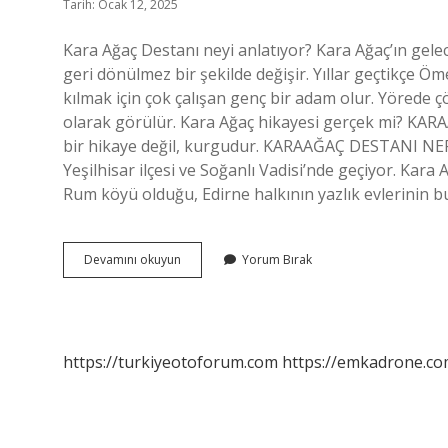
Tarih: Ocak 12, 2025
Kara Ağaç Destanı neyi anlatıyor? Kara Ağaç’ın gele
geri dönülmez bir şekilde değişir. Yıllar geçtikçe Öm
kılmak için çok çalışan genç bir adam olur. Yörede 
olarak görülür. Kara Ağaç hikayesi gerçek mi? KA
bir hikaye değil, kurgudur. KARAAĞAÇ DESTANI NERE
Yeşilhisar ilçesi ve Soğanlı Vadisi’nde geçiyor. Kar
Rum köyü olduğu, Edirne halkının yazlık evlerinin 
Karaağaç
Devamını okuyun
Yorum Bırak
Destanı
Konusu
Nedir
https://turkiyeotoforum.com
https://emkadrone.co