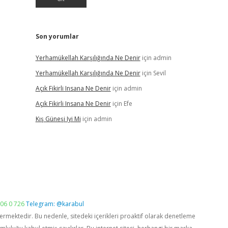
Son yorumlar
Yerhamükellah Karşılığında Ne Denir
için
admin
Yerhamükellah Karşılığında Ne Denir
için
Sevil
Açık Fikirli Insana Ne Denir
için
admin
Açık Fikirli Insana Ne Denir
için
Efe
Kış Güneşi Iyi Mi
için
admin
06 0 726
Telegram: @karabul
vermektedir. Bu nedenle, sitedeki içerikleri proaktif olarak denetleme