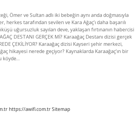
ceği, Ömer ve Sultan adlı iki bebeğin aynı anda doğmasıyla
er, herkes tarafından sevilen ve Kara Ağaç’ı daha başarılı
çöküşü uğursuzluk sayılan deve, yaklaşan fırtınanın habercisi
RAAĞAÇ DESTANI GERÇEK Mİ? Karaağaç Destanı dizisi gerçek
DE ÇEKİLİYOR? Karaağaç dizisi Kayseri şehir merkezi,
a Ağaç hikayesi nerede geçiyor? Kaynaklarda Karaağaç’ın bir
bu köyde…
m.tr
https://awifi.com.tr
Sitemap