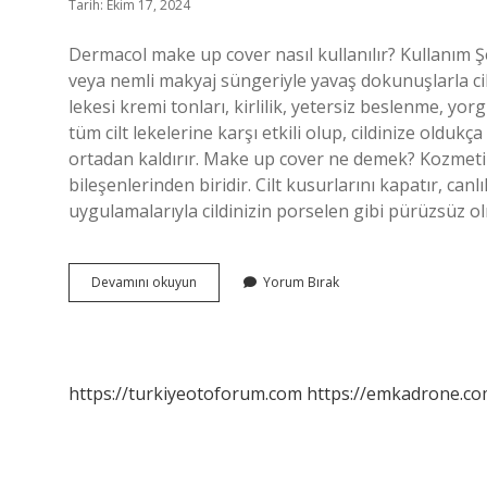
Tarih: Ekim 17, 2024
Dermacol make up cover nasıl kullanılır? Kullanım Şe
veya nemli makyaj süngeriyle yavaş dokunuşlarla cil
lekesi kremi tonları, kirlilik, yetersiz beslenme, yor
tüm cilt lekelerine karşı etkili olup, cildinize oldu
ortadan kaldırır. Make up cover ne demek? Kozmeti
bileşenlerinden biridir. Cilt kusurlarını kapatır, can
uygulamalarıyla cildinizin porselen gibi pürüzsüz ol
Dermacol
Devamını okuyun
Yorum Bırak
Make
Up
Cover
Ne
Işe
https://turkiyeotoforum.com
https://emkadrone.co
Yarar