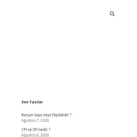
Sidebar
Son Yazılar
ilbet giriş
Kurşun suyu neye faydalıdır ?
Ağustos 7, 2026
CPI ve SPI nedir ?
Ağustos 6, 2026