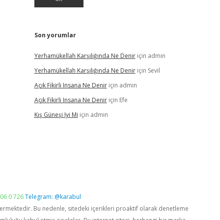
Son yorumlar
Yerhamükellah Karşılığında Ne Denir
için
admin
Yerhamükellah Karşılığında Ne Denir
için
Sevil
Açık Fikirli Insana Ne Denir
için
admin
Açık Fikirli Insana Ne Denir
için
Efe
Kış Güneşi Iyi Mi
için
admin
06 0 726
Telegram: @karabul
vermektedir. Bu nedenle, sitedeki içerikleri proaktif olarak denetleme