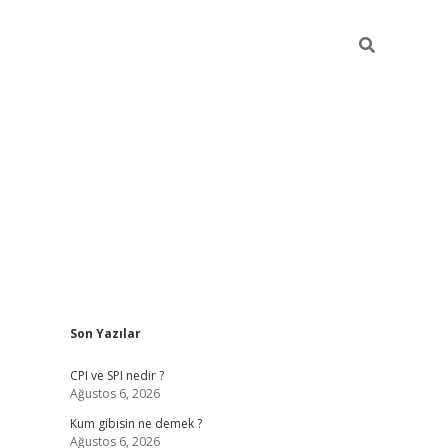
Sidebar
Son Yazılar
ilbet giriş
CPI ve SPI nedir ?
Ağustos 6, 2026
Kum gibisin ne demek ?
Ağustos 6, 2026