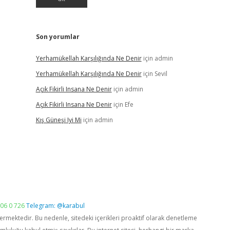
Son yorumlar
Yerhamükellah Karşılığında Ne Denir
için
admin
Yerhamükellah Karşılığında Ne Denir
için
Sevil
Açık Fikirli Insana Ne Denir
için
admin
Açık Fikirli Insana Ne Denir
için
Efe
Kış Güneşi Iyi Mi
için
admin
06 0 726
Telegram: @karabul
vermektedir. Bu nedenle, sitedeki içerikleri proaktif olarak denetleme