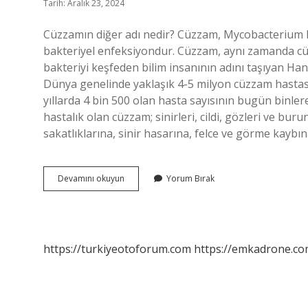
Tarih: Aralık 23, 2024
Cüzzamın diğer adı nedir? Cüzzam, Mycobacterium lep
bakteriyel enfeksiyondur. Cüzzam, aynı zamanda cüz
bakteriyi keşfeden bilim insanının adını taşıyan Han
Dünya genelinde yaklaşık 4-5 milyon cüzzam hastası 
yıllarda 4 bin 500 olan hasta sayısının bugün binlere
hastalık olan cüzzam; sinirleri, cildi, gözleri ve bur
sakatlıklarına, sinir hasarına, felce ve görme kaybın
Cüzzam
Devamını okuyun
Yorum Bırak
Hangi
Hayvan
https://turkiyeotoforum.com
https://emkadrone.co