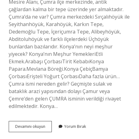
Mesire Alanı, Çumra ilçe merkezinde, antik
çağlardan kalma bir tepe üzerinde yer almaktadır.
Çumra’da ne var? Çumra merkezdeki Sırçalıhöyük ile
Seyithanhöyük, Karahöyük, Karkın Tepe,
Dedemoğlu Tepe, İçeriçumra Tepe, Alibeyhöyük,
Abditoluhöyük ve farklı ilçelerdeki Üçhöyük
bunlardan bazılarıdır. Konya’nın neyi meşhur
yiyecek? Konya’nın Meşhur YemekleriEtli
Ekmek.Arabaşı ÇorbasıTirit KebabıKonya
Papara.Mevlana Böreği.Konya ÇebiçBamya
ÇorbasıErişteli Yoğurt ÇorbasıDaha fazla ürün…
Çumra ismi nereden gelir? Geçmişte sulak ve
bataklık arazi yapısından dolayı Çamur veya
Çemre’den gelen ÇUMRA isminin verildiği rivayet
edilmektedir. Konya…
Konya
Devamını okuyun
Yorum Bırak
Çumra
Nın