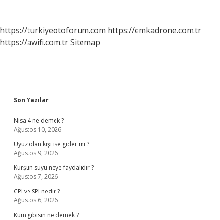
Neyi
Meşhur
https://turkiyeotoforum.com
https://emkadrone.com.tr
https://awifi.com.tr
Sitemap
Sidebar
Son Yazılar
Nisa 4 ne demek ?
Ağustos 10, 2026
Uyuz olan kişi ise gider mi ?
Ağustos 9, 2026
Kurşun suyu neye faydalıdır ?
Ağustos 7, 2026
CPI ve SPI nedir ?
Ağustos 6, 2026
Kum gibisin ne demek ?