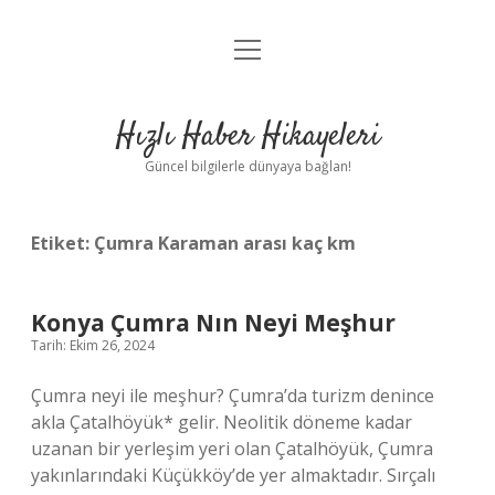
menüyü
Anasayfa
aç
Gizlilik Politikası
Hızlı Haber Hikayeleri
Yasal Uyarı
Güncel bilgilerle dünyaya bağlan!
Hakkımızda
Etiket:
Çumra Karaman arası kaç km
Konya Çumra Nın Neyi Meşhur
Tarih: Ekim 26, 2024
Çumra neyi ile meşhur? Çumra’da turizm denince
akla Çatalhöyük* gelir. Neolitik döneme kadar
uzanan bir yerleşim yeri olan Çatalhöyük, Çumra
yakınlarındaki Küçükköy’de yer almaktadır. Sırçalı