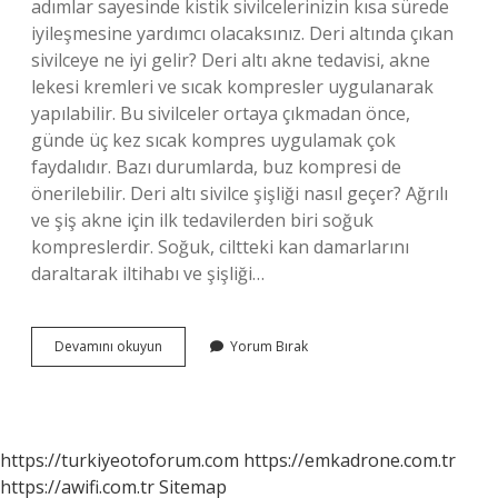
adımlar sayesinde kistik sivilcelerinizin kısa sürede
iyileşmesine yardımcı olacaksınız. Deri altında çıkan
sivilceye ne iyi gelir? Deri altı akne tedavisi, akne
lekesi kremleri ve sıcak kompresler uygulanarak
yapılabilir. Bu sivilceler ortaya çıkmadan önce,
günde üç kez sıcak kompres uygulamak çok
faydalıdır. Bazı durumlarda, buz kompresi de
önerilebilir. Deri altı sivilce şişliği nasıl geçer? Ağrılı
ve şiş akne için ilk tedavilerden biri soğuk
kompreslerdir. Soğuk, ciltteki kan damarlarını
daraltarak iltihabı ve şişliği…
Deri
Devamını okuyun
Yorum Bırak
Altı
Kistik
Sivilce
Nasıl
Geçer
https://turkiyeotoforum.com
https://emkadrone.com.tr
https://awifi.com.tr
Sitemap