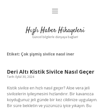
menüyü
Anasayfa
aç
Gizlilik Politikası
Hızlı Haber Hikayeleri
Yasal Uyarı
Güncel bilgilerle dünyaya bağlan!
Hakkımızda
Etiket:
Çok şişmiş sivilce nasıl iner
Deri Altı Kistik Sivilce Nasıl Geçer
Tarih: Eylül 30, 2024
Kistik sivilce en hızlı nasıl geçer? Aloe vera jeli
sivilcelerin iyileşmesini hızlandırır. Bir kavanoza
koyduğunuz jeli günde bir kez cildinize uygulayın.
Bir süre bekletin ve yüzünüzü iyice yıkayın. Bu