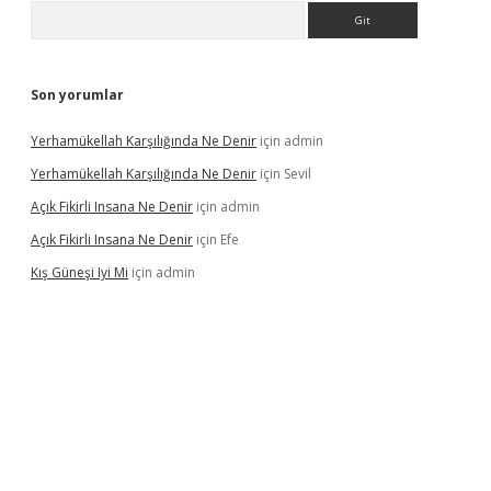
Arama
Son yorumlar
Yerhamükellah Karşılığında Ne Denir
için
admin
Yerhamükellah Karşılığında Ne Denir
için
Sevil
Açık Fikirli Insana Ne Denir
için
admin
Açık Fikirli Insana Ne Denir
için
Efe
Kış Güneşi Iyi Mi
için
admin
iriş