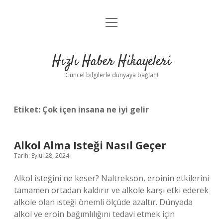
menüyü
Anasayfa
aç
Gizlilik Politikası
Hızlı Haber Hikayeleri
Yasal Uyarı
Güncel bilgilerle dünyaya bağlan!
Hakkımızda
Etiket:
Çok içen insana ne iyi gelir
Alkol Alma Isteği Nasıl Geçer
Tarih: Eylül 28, 2024
Alkol isteğini ne keser? Naltrekson, eroinin etkilerini
tamamen ortadan kaldırır ve alkole karşı etki ederek
alkole olan isteği önemli ölçüde azaltır. Dünyada
alkol ve eroin bağımlılığını tedavi etmek için