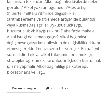
kullanılan tek ilaçtır. Alkol bağımlısı kişilerde neler
görülür? Alkol yoksunluğu nedir?Ateş artışı
(hipertermi)Kalp ritminde değişiklikler
(aritmi)Terleme ve titremede artışMide bulantısı
veya kusmaBaş ağrılarıUykusuzlukKaygı,
huzursuzluk vb.Kaygı (sıkıntı)Daha fazla makale…
Alkol isteği ne zaman geçer? Alkol bağımlısı
değişmeye çalışırken, ailesinin de değişiklikleri kabul
etmesi gerekir. Tedavi uzun bir süreçtir. En az 1 yıl
sürmelidir. Tekrar alkol tüketimini önlemek için
stratejiler öğrenmek zorunludur. İçkiden kurtulmak
için ne yapmalı? Alkol bağımlılığı psikoterapi,
biorezonans ve ilaç…
Alkol
Devamını okuyun
Yorum Bırak
Alma
Isteği
Nasıl
Geçer