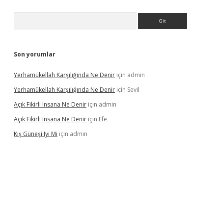
Arama
Son yorumlar
Yerhamükellah Karşılığında Ne Denir
için
admin
Yerhamükellah Karşılığında Ne Denir
için
Sevil
Açık Fikirli Insana Ne Denir
için
admin
Açık Fikirli Insana Ne Denir
için
Efe
Kış Güneşi Iyi Mi
için
admin
iriş