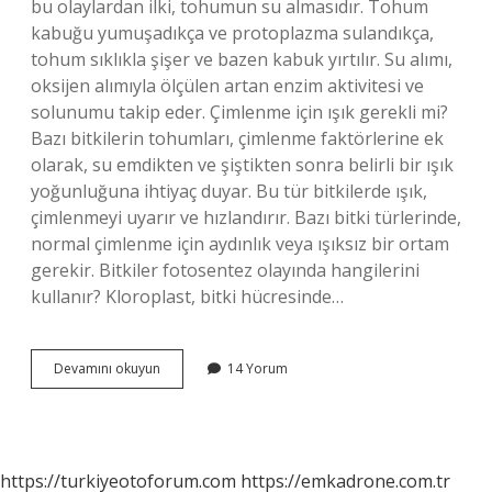
bu olaylardan ilki, tohumun su almasıdır. Tohum
kabuğu yumuşadıkça ve protoplazma sulandıkça,
tohum sıklıkla şişer ve bazen kabuk yırtılır. Su alımı,
oksijen alımıyla ölçülen artan enzim aktivitesi ve
solunumu takip eder. Çimlenme için ışık gerekli mi?
Bazı bitkilerin tohumları, çimlenme faktörlerine ek
olarak, su emdikten ve şiştikten sonra belirli bir ışık
yoğunluğuna ihtiyaç duyar. Bu tür bitkilerde ışık,
çimlenmeyi uyarır ve hızlandırır. Bazı bitki türlerinde,
normal çimlenme için aydınlık veya ışıksız bir ortam
gerekir. Bitkiler fotosentez olayında hangilerini
kullanır? Kloroplast, bitki hücresinde…
Çimlenme
Devamını okuyun
14 Yorum
Olayında
Bitki
Fotosentez
Yapar
Mı
https://turkiyeotoforum.com
https://emkadrone.com.tr