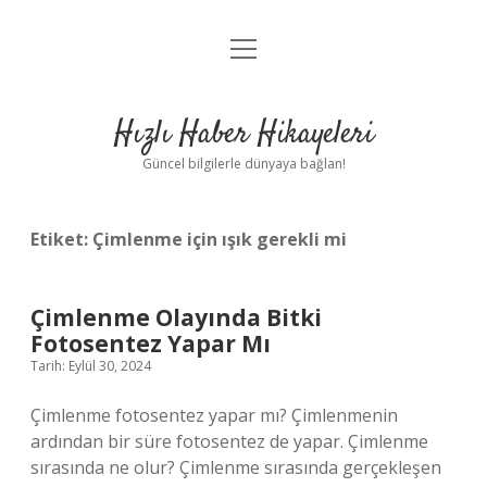
menüyü
Anasayfa
aç
Gizlilik Politikası
Hızlı Haber Hikayeleri
Yasal Uyarı
Güncel bilgilerle dünyaya bağlan!
Hakkımızda
Etiket:
Çimlenme için ışık gerekli mi
Çimlenme Olayında Bitki
Fotosentez Yapar Mı
Tarih: Eylül 30, 2024
Çimlenme fotosentez yapar mı? Çimlenmenin
ardından bir süre fotosentez de yapar. Çimlenme
sırasında ne olur? Çimlenme sırasında gerçekleşen