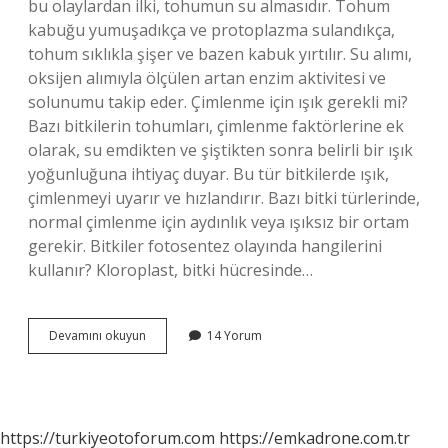
bu olaylardan ilki, tohumun su almasıdır. Tohum
kabuğu yumuşadıkça ve protoplazma sulandıkça,
tohum sıklıkla şişer ve bazen kabuk yırtılır. Su alımı,
oksijen alımıyla ölçülen artan enzim aktivitesi ve
solunumu takip eder. Çimlenme için ışık gerekli mi?
Bazı bitkilerin tohumları, çimlenme faktörlerine ek
olarak, su emdikten ve şiştikten sonra belirli bir ışık
yoğunluğuna ihtiyaç duyar. Bu tür bitkilerde ışık,
çimlenmeyi uyarır ve hızlandırır. Bazı bitki türlerinde,
normal çimlenme için aydınlık veya ışıksız bir ortam
gerekir. Bitkiler fotosentez olayında hangilerini
kullanır? Kloroplast, bitki hücresinde…
Çimlenme
Devamını okuyun
14 Yorum
Olayında
Bitki
Fotosentez
Yapar
Mı
https://turkiyeotoforum.com
https://emkadrone.com.tr