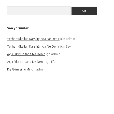
Arama
Son yorumlar
Yerhamükellah Karşılığında Ne Denir
için
admin
Yerhamükellah Karşılığında Ne Denir
için
Sevil
Açık Fikirli Insana Ne Denir
için
admin
Açık Fikirli Insana Ne Denir
için
Efe
Kış Güneşi Iyi Mi
için
admin
iriş