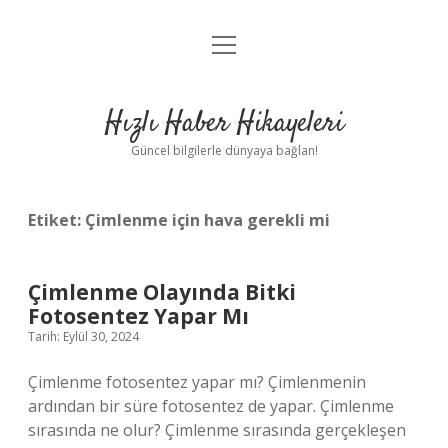
menüyü
Anasayfa
aç
Gizlilik Politikası
Hızlı Haber Hikayeleri
Yasal Uyarı
Güncel bilgilerle dünyaya bağlan!
Hakkımızda
Etiket:
Çimlenme için hava gerekli mi
Çimlenme Olayında Bitki
Fotosentez Yapar Mı
Tarih: Eylül 30, 2024
Çimlenme fotosentez yapar mı? Çimlenmenin
ardından bir süre fotosentez de yapar. Çimlenme
sırasında ne olur? Çimlenme sırasında gerçekleşen