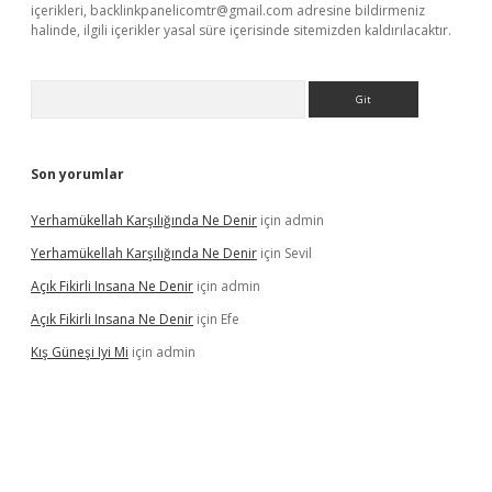
içerikleri,
backlinkpanelicomtr@gmail.com
adresine bildirmeniz
halinde, ilgili içerikler yasal süre içerisinde sitemizden kaldırılacaktır.
Arama
Son yorumlar
Yerhamükellah Karşılığında Ne Denir
için
admin
Yerhamükellah Karşılığında Ne Denir
için
Sevil
Açık Fikirli Insana Ne Denir
için
admin
Açık Fikirli Insana Ne Denir
için
Efe
Kış Güneşi Iyi Mi
için
admin