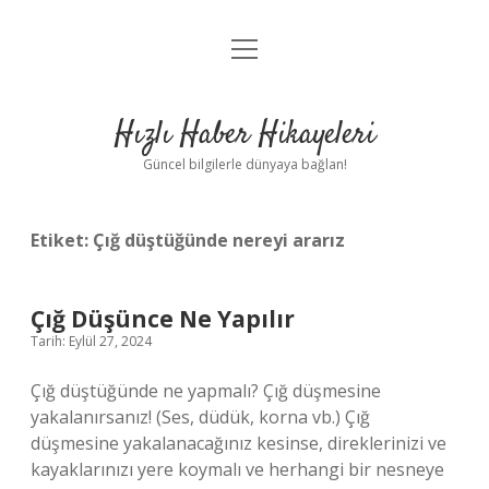
menüyü
Anasayfa
aç
Gizlilik Politikası
Hızlı Haber Hikayeleri
Yasal Uyarı
Güncel bilgilerle dünyaya bağlan!
Hakkımızda
Etiket:
Çığ düştüğünde nereyi ararız
Çığ Düşünce Ne Yapılır
Tarih: Eylül 27, 2024
Çığ düştüğünde ne yapmalı? Çığ düşmesine
yakalanırsanız! (Ses, düdük, korna vb.) Çığ
düşmesine yakalanacağınız kesinse, direklerinizi ve
kayaklarınızı yere koymalı ve herhangi bir nesneye