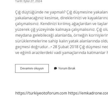
Tarih: Eylül 27, 2024
Çığ düştüğünde ne yapmalı? Çığ düşmesine yakalanır
yakalanacağınız kesinse, direklerinizi ve kayakları
çalışmalısınız. Kendinizi kırılmış ağaçlardan ve taş
yüzerek çığ yüzeyinde kalmaya çalışmalısınız. Çığ o
meydana gelebileceği alanlarda, örneğin kornişlerin 
sürüklenmelerine sahip kalın yatak alanlarında old
geçmesi doğrudur…• 28 Şubat 2018 Çığ düşmesi nedir
ve eğimli arazilerdeki vadi yamaçlarında katmanlar 
Çığ
Devamını okuyun
Yorum Bırak
Düşünce
Ne
Yapılır
https://turkiyeotoforum.com
https://emkadrone.co