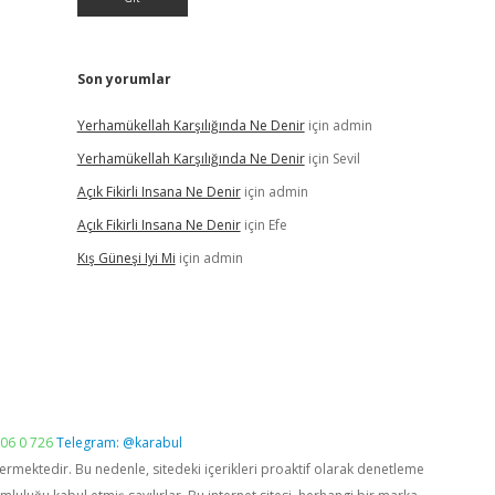
Son yorumlar
Yerhamükellah Karşılığında Ne Denir
için
admin
Yerhamükellah Karşılığında Ne Denir
için
Sevil
Açık Fikirli Insana Ne Denir
için
admin
Açık Fikirli Insana Ne Denir
için
Efe
Kış Güneşi Iyi Mi
için
admin
06 0 726
Telegram: @karabul
vermektedir. Bu nedenle, sitedeki içerikleri proaktif olarak denetleme