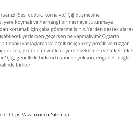
sanız! (Ses, düdük, korna vb.) Çığ düşmesine
nızı yere koymalı ve herhangi bir nesneye tutunmaya
lardan korumak için çaba göstermelisiniz. Yerden destek alara
luşabilecek yerlerden geçerken ne yapmalıyım? Çığların
altındaki yamaçlarda ve özellikle içbükey profilli ve rüzgar
uğunuzda, grubun güvenli bir yerde beklemesi ve teker teke
? Çığ, genellikle bitki örtüsünden yoksun, engebeli, dağlık
halinde biriken…
m.tr
https://awifi.com.tr
Sitemap