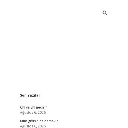
Sidebar
Son Yazılar
ilbet giriş
CPI ve SPI nedir ?
Ağustos 6, 2026
Kum gibisin ne demek ?
Ağustos 6, 2026