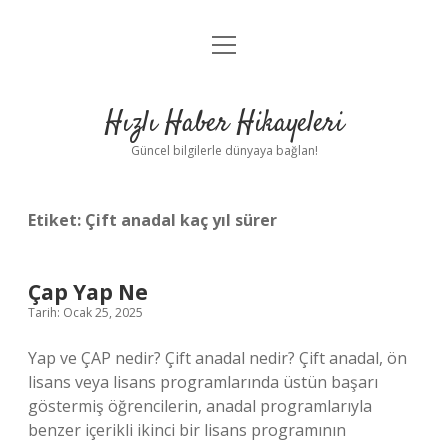
menüyü
Anasayfa
aç
Gizlilik Politikası
Hızlı Haber Hikayeleri
Yasal Uyarı
Güncel bilgilerle dünyaya bağlan!
Hakkımızda
Etiket:
Çift anadal kaç yıl sürer
Çap Yap Ne
Tarih: Ocak 25, 2025
Yap ve ÇAP nedir? Çift anadal nedir? Çift anadal, ön
lisans veya lisans programlarında üstün başarı
göstermiş öğrencilerin, anadal programlarıyla
benzer içerikli ikinci bir lisans programının