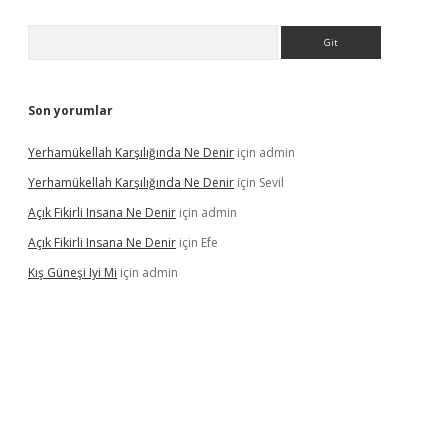
Arama
Son yorumlar
Yerhamükellah Karşılığında Ne Denir
için
admin
Yerhamükellah Karşılığında Ne Denir
için
Sevil
Açık Fikirli Insana Ne Denir
için
admin
Açık Fikirli Insana Ne Denir
için
Efe
Kış Güneşi Iyi Mi
için
admin
iriş