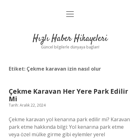
menüyü
Anasayfa
aç
Gizlilik Politikası
Hızlı Haber Hikayeleri
Yasal Uyarı
Güncel bilgilerle dünyaya bağlan!
Hakkımızda
Etiket:
Çekme karavan izin nasıl olur
Çekme Karavan Her Yere Park Edilir
Mi
Tarih: Aralık 22, 2024
Çekme karavan yol kenarına park edilir mi? Karavan
park etme hakkında bilgi: Yol kenarına park etme
veya özel mülke girme gibi eylemler yerel