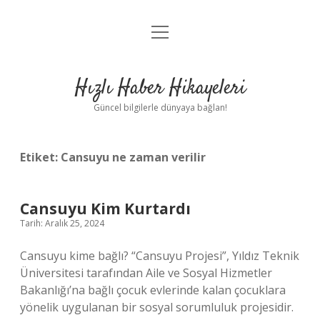
menüyü
Anasayfa
aç
Gizlilik Politikası
Hızlı Haber Hikayeleri
Yasal Uyarı
Güncel bilgilerle dünyaya bağlan!
Hakkımızda
Etiket:
Cansuyu ne zaman verilir
Cansuyu Kim Kurtardı
Tarih: Aralık 25, 2024
Cansuyu kime bağlı? “Cansuyu Projesi”, Yıldız Teknik
Üniversitesi tarafından Aile ve Sosyal Hizmetler
Bakanlığı’na bağlı çocuk evlerinde kalan çocuklara
yönelik uygulanan bir sosyal sorumluluk projesidir.