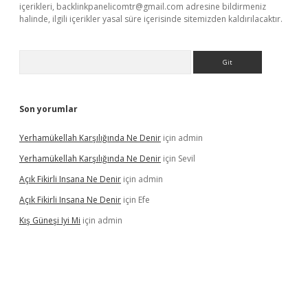
içerikleri,
backlinkpanelicomtr@gmail.com
adresine bildirmeniz
halinde, ilgili içerikler yasal süre içerisinde sitemizden kaldırılacaktır.
Arama
Son yorumlar
Yerhamükellah Karşılığında Ne Denir
için
admin
Yerhamükellah Karşılığında Ne Denir
için
Sevil
Açık Fikirli Insana Ne Denir
için
admin
Açık Fikirli Insana Ne Denir
için
Efe
Kış Güneşi Iyi Mi
için
admin