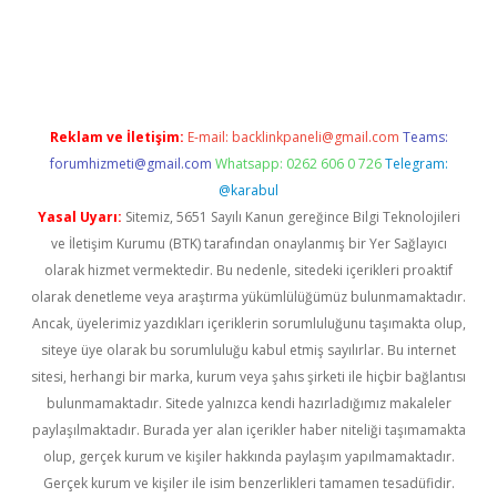
iriş
Reklam ve İletişim:
E-mail:
backlinkpaneli@gmail.com
Teams:
forumhizmeti@gmail.com
Whatsapp: 0262 606 0 726
Telegram:
@karabul
Yasal Uyarı:
Sitemiz, 5651 Sayılı Kanun gereğince Bilgi Teknolojileri
ve İletişim Kurumu (BTK) tarafından onaylanmış bir Yer Sağlayıcı
olarak hizmet vermektedir. Bu nedenle, sitedeki içerikleri proaktif
olarak denetleme veya araştırma yükümlülüğümüz bulunmamaktadır.
Ancak, üyelerimiz yazdıkları içeriklerin sorumluluğunu taşımakta olup,
siteye üye olarak bu sorumluluğu kabul etmiş sayılırlar. Bu internet
sitesi, herhangi bir marka, kurum veya şahıs şirketi ile hiçbir bağlantısı
bulunmamaktadır. Sitede yalnızca kendi hazırladığımız makaleler
paylaşılmaktadır. Burada yer alan içerikler haber niteliği taşımamakta
olup, gerçek kurum ve kişiler hakkında paylaşım yapılmamaktadır.
Gerçek kurum ve kişiler ile isim benzerlikleri tamamen tesadüfidir.