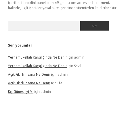
içerikleri,
backlinkpanelicomtr@gmail.com
adresine bildirmeniz
halinde, ilgili içerikler yasal süre içerisinde sitemizden kaldırılacaktır.
Arama
Son yorumlar
Yerhamükellah Karşılığında Ne Denir
için
admin
Yerhamükellah Karşılığında Ne Denir
için
Sevil
Açık Fikirli Insana Ne Denir
için
admin
Açık Fikirli Insana Ne Denir
için
Efe
Kış Güneşi Iyi Mi
için
admin