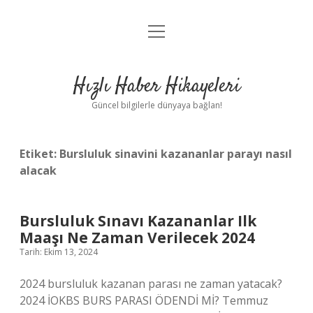
menüyü
Anasayfa
aç
Gizlilik Politikası
Hızlı Haber Hikayeleri
Yasal Uyarı
Güncel bilgilerle dünyaya bağlan!
Hakkımızda
Etiket:
Bursluluk sinavini kazananlar parayı nasıl
alacak
Bursluluk Sınavı Kazananlar Ilk
Maaşı Ne Zaman Verilecek 2024
Tarih: Ekim 13, 2024
2024 bursluluk kazanan parası ne zaman yatacak?
2024 İOKBS BURS PARASI ÖDENDİ Mİ? Temmuz