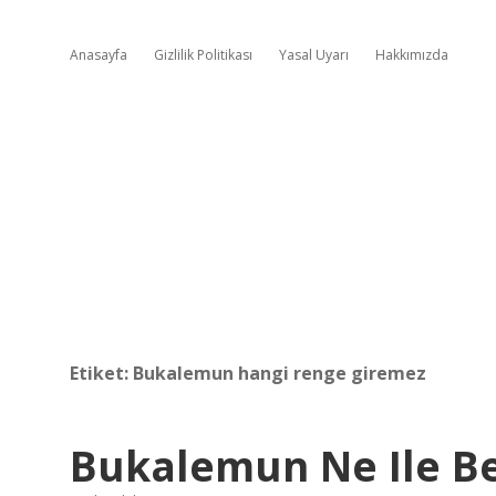
Anasayfa
Gizlilik Politikası
Yasal Uyarı
Hakkımızda
Etiket:
Bukalemun hangi renge giremez
Bukalemun Ne Ile Be