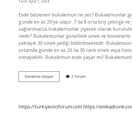
Tarih: Eylül 7, 2024
Evde beslenen bukalemun ne yer? Bukalemunlar gene
günde en az 20’ye ulaşır. 7 ila 8 orta boy çekirge v
sağlanmazsa bukalemunlar yiyecek olarak kurutulmu
nedir? Bukalemunlar genellikle sinek ve böceklerle
yaklaşık 30 sinek yediği bildirilmektedir. Bukalemu
ortamda günde en az 20 ila 30 canlı sinek veya 
olmayabilir. Bukalemun evde yaşar mı? Bukalemunl
Bukalemun
Devamını okuyun
2 Yorum
Ne
Ile
Beslenir
https://turkiyeotoforum.com
https://emkadrone.co