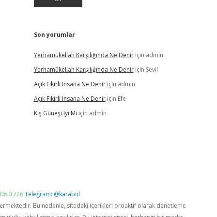
Son yorumlar
Yerhamükellah Karşılığında Ne Denir
için
admin
Yerhamükellah Karşılığında Ne Denir
için
Sevil
Açık Fikirli Insana Ne Denir
için
admin
Açık Fikirli Insana Ne Denir
için
Efe
Kış Güneşi Iyi Mi
için
admin
06 0 726
Telegram: @karabul
vermektedir. Bu nedenle, sitedeki içerikleri proaktif olarak denetleme