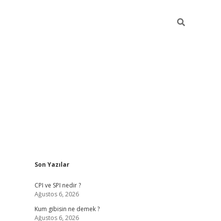
Sidebar
Son Yazılar
ilbet giriş
CPI ve SPI nedir ?
Ağustos 6, 2026
Kum gibisin ne demek ?
Ağustos 6, 2026