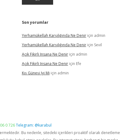
Son yorumlar
Yerhamükellah Karşılığında Ne Denir
için
admin
Yerhamükellah Karşılığında Ne Denir
için
Sevil
Açık Fikirli Insana Ne Denir
için
admin
Açık Fikirli Insana Ne Denir
için
Efe
Kış Güneşi Iyi Mi
için
admin
06 0 726
Telegram: @karabul
vermektedir. Bu nedenle, sitedeki içerikleri proaktif olarak denetleme