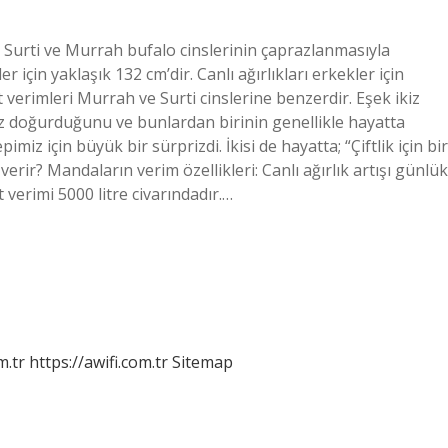
 Surti ve Murrah bufalo cinslerinin çaprazlanmasıyla
r için yaklaşık 132 cm’dir. Canlı ağırlıkları erkekler için
t verimleri Murrah ve Surti cinslerine benzerdir. Eşek ikiz
z doğurduğunu ve bunlardan birinin genellikle hayatta
imiz için büyük bir sürprizdi. İkisi de hayatta; “Çiftlik için bir
erir? Mandaların verim özellikleri: Canlı ağırlık artışı günlük
erimi 5000 litre civarındadır.…
m.tr
https://awifi.com.tr
Sitemap