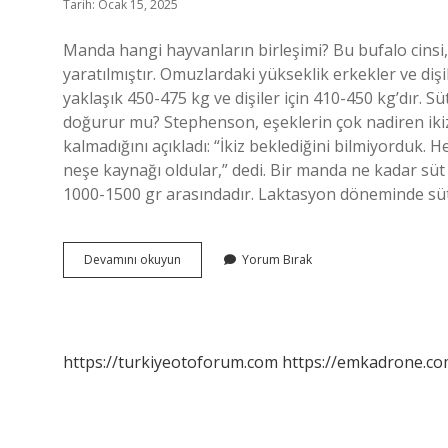
Tarih: Ocak 15, 2025
Manda hangi hayvanların birleşimi? Bu bufalo cinsi,
yaratılmıştır. Omuzlardaki yükseklik erkekler ve dişile
yaklaşık 450-475 kg ve dişiler için 410-450 kg’dır. Sü
doğurur mu? Stephenson, eşeklerin çok nadiren iki
kalmadığını açıkladı: “İkiz beklediğini bilmiyorduk. Hep
neşe kaynağı oldular,” dedi. Bir manda ne kadar süt v
1000-1500 gr arasındadır. Laktasyon döneminde süt v
Manda
Devamını okuyun
Yorum Bırak
Ikiz
Doğurur
Mu
https://turkiyeotoforum.com
https://emkadrone.co