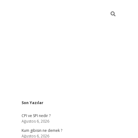
Sidebar
Son Yazılar
ilbet giriş
CPI ve SPI nedir ?
Ağustos 6, 2026
Kum gibisin ne demek ?
Ağustos 6, 2026