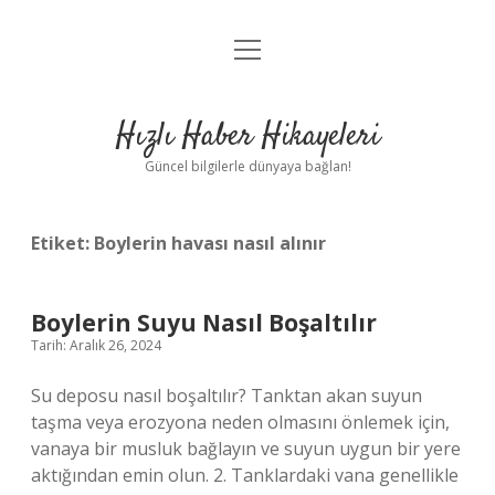
menüyü
Anasayfa
aç
Gizlilik Politikası
Hızlı Haber Hikayeleri
Yasal Uyarı
Güncel bilgilerle dünyaya bağlan!
Hakkımızda
Etiket:
Boylerin havası nasıl alınır
Boylerin Suyu Nasıl Boşaltılır
Tarih: Aralık 26, 2024
Su deposu nasıl boşaltılır? Tanktan akan suyun
taşma veya erozyona neden olmasını önlemek için,
vanaya bir musluk bağlayın ve suyun uygun bir yere
aktığından emin olun. 2. Tanklardaki vana genellikle