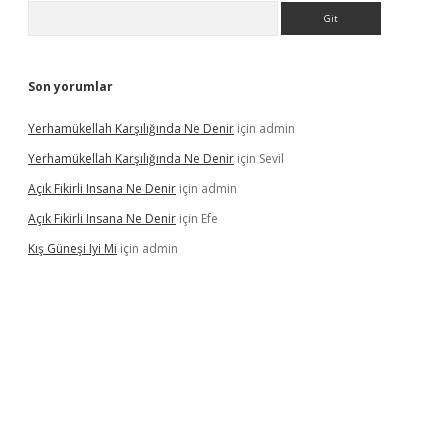
Arama
Son yorumlar
Yerhamükellah Karşılığında Ne Denir
için
admin
Yerhamükellah Karşılığında Ne Denir
için
Sevil
Açık Fikirli Insana Ne Denir
için
admin
Açık Fikirli Insana Ne Denir
için
Efe
Kış Güneşi Iyi Mi
için
admin
iriş