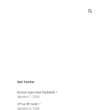
Sidebar
Son Yazılar
ilbet giriş
Kurşun suyu neye faydalıdır ?
Ağustos 7, 2026
CPI ve SPI nedir ?
Ağustos 6, 2026