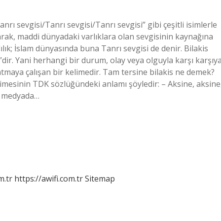
nrı sevgisi/Tanrı sevgisi/Tanrı sevgisi” gibi çeşitli isimlerle
olarak, maddi dünyadaki varlıklara olan sevgisinin kaynağına
lılık; İslam dünyasında buna Tanrı sevgisi de denir. Bilakis
dir. Yani herhangi bir durum, olay veya olguyla karşı karşıy
tmaya çalışan bir kelimedir. Tam tersine bilakis ne demek?
limesinin TDK sözlüğündeki anlamı şöyledir: – Aksine, aksine
al medyada…
m.tr
https://awifi.com.tr
Sitemap