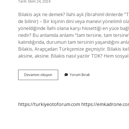
Tarih: Ekim 24, 2024
Bilakis aşk ne demek? İlahi aşk (İbrahimî dinlerde “Ta
de bilinir) – Bir kişinin dini veya manevi yönelimli 
yöneldiğinde İlahi olana karşı hissettiği en yüce bağ
nedir? Bu anlamda anlamı “tam tersine, tam tersine”
kalındığında, durumun tam tersinin yaşandığını anla
Bilakis, Arapçadan Türkçemize geçmiştir. Bilakis ke
aksine, aksine. Bilakis nasıl yazılır TDK? Hem sosy
Bilakis
Devamını okuyun
Yorum Bırak
Ne
Anlama
https://turkiyeotoforum.com
https://emkadrone.co