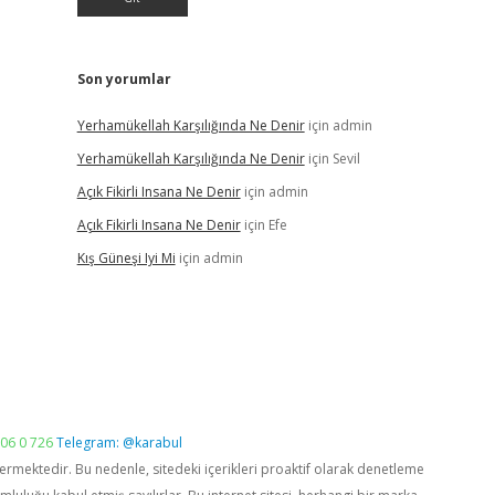
Son yorumlar
Yerhamükellah Karşılığında Ne Denir
için
admin
Yerhamükellah Karşılığında Ne Denir
için
Sevil
Açık Fikirli Insana Ne Denir
için
admin
Açık Fikirli Insana Ne Denir
için
Efe
Kış Güneşi Iyi Mi
için
admin
06 0 726
Telegram: @karabul
vermektedir. Bu nedenle, sitedeki içerikleri proaktif olarak denetleme