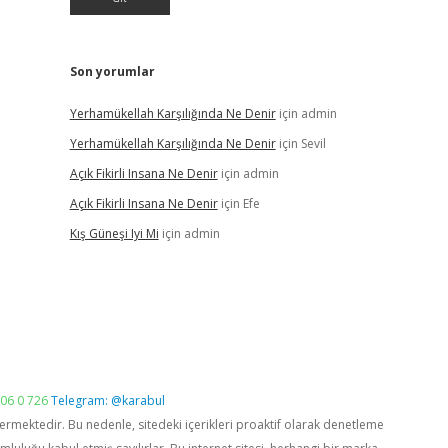
Son yorumlar
Yerhamükellah Karşılığında Ne Denir
için
admin
Yerhamükellah Karşılığında Ne Denir
için
Sevil
Açık Fikirli Insana Ne Denir
için
admin
Açık Fikirli Insana Ne Denir
için
Efe
Kış Güneşi Iyi Mi
için
admin
06 0 726
Telegram: @karabul
vermektedir. Bu nedenle, sitedeki içerikleri proaktif olarak denetleme