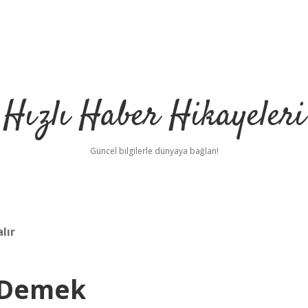
Hızlı Haber Hikayeleri
Güncel bilgilerle dünyaya bağlan!
lır
e Demek