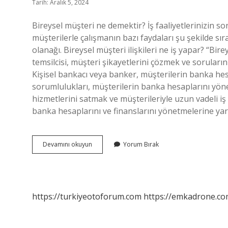
Tarih: Aralık 5, 2024
Bireysel müşteri ne demektir? İş faaliyetlerinizin son
müşterilerle çalışmanın bazı faydaları şu şekilde s
olanağı. Bireysel müşteri ilişkileri ne iş yapar? “Bir
temsilcisi, müşteri şikayetlerini çözmek ve soruları
Kişisel bankacı veya banker, müşterilerin banka hesa
sorumlulukları, müşterilerin banka hesaplarını yön
hizmetlerini satmak ve müşterileriyle uzun vadeli iş 
banka hesaplarını ve finanslarını yönetmelerine yar
Bireysel
Devamını okuyun
Yorum Bırak
Müşteri
Ne
Demek
https://turkiyeotoforum.com
https://emkadrone.co