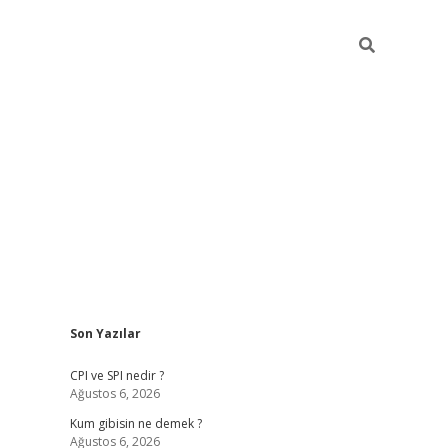
Sidebar
Son Yazılar
ilbet giriş
CPI ve SPI nedir ?
Ağustos 6, 2026
Kum gibisin ne demek ?
Ağustos 6, 2026